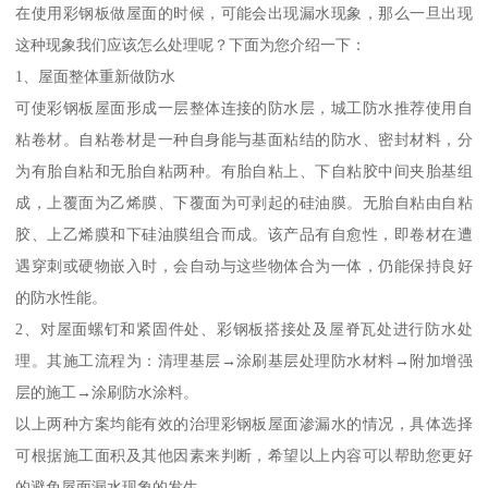
在使用彩钢板做屋面的时候，可能会出现漏水现象，那么一旦出现
这种现象我们应该怎么处理呢？下面为您介绍一下：
1、屋面整体重新做防水
可使彩钢板屋面形成一层整体连接的防水层，城工防水推荐使用自
粘卷材。自粘卷材是一种自身能与基面粘结的防水、密封材料，分
为有胎自粘和无胎自粘两种。有胎自粘上、下自粘胶中间夹胎基组
成，上覆面为乙烯膜、下覆面为可剥起的硅油膜。无胎自粘由自粘
胶、上乙烯膜和下硅油膜组合而成。该产品有自愈性，即卷材在遭
遇穿刺或硬物嵌入时，会自动与这些物体合为一体，仍能保持良好
的防水性能。
2、对屋面螺钉和紧固件处、彩钢板搭接处及屋脊瓦处进行防水处
理。其施工流程为：清理基层→涂刷基层处理防水材料→附加增强
层的施工→涂刷防水涂料。
以上两种方案均能有效的治理彩钢板屋面渗漏水的情况，具体选择
可根据施工面积及其他因素来判断，希望以上内容可以帮助您更好
的避免屋面漏水现象的发生。