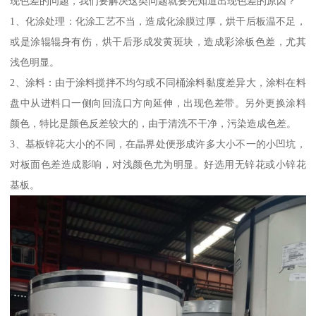
现色差的问题，我们要解决这类问题就要先知道出现色差的原因？
1、化涂处理：化涂工艺不当，造成化涂膜过厚，烘干后板温不足，
或是涂辊辊身有伤，烘干后形成发黄斑块，造成彩涂板色差，尤其
浅色明显。
2、涂料：由于涂料搅拌不均匀或不同桶涂料黏度差异大，涂料在料
盘中从进料口一侧向回流口方向延伸，出现色差带。另外更换涂料
颜色，特比是颜色反差较大的，由于清洗不干净，污染造成色差。
3、基板锌花大小的不同，在晶界处便形成许多大小不一的小凹坑，
对板面色差造成影响，对浅颜色尤为明显。好选用无锌花或小锌花
基板。