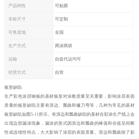
产品特性
可贴膜
非标尺寸
可定制
可售卖地
全国
生产方式
两涂两烘
运输
自提代运均可
经营方式
自营
板形缺陷
生产彩色涂层钢板的基材板形对涂敷质量至关重要，影响涂层表面
质量的板形缺陷主要有浪边、瓢曲和镰刀弯等，几种为常见的基材
板形缺陷如图5-11所示。有浪边和瓢曲缺陷的基材在彩涂生产线上会
出现边部漏涂现象，漏涂的形式因浪边和瓢曲的峰值和谷值呈间断
性或连续性特点，大大影响了涂层的表面质量。浪边和瓢曲除了影