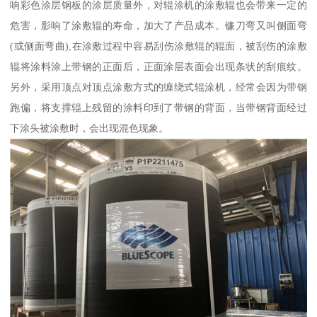
响彩色涂层钢板的涂层质量外，对辊涂机的涂敷辊也会带来一定的
危害，影响了涂敷辊的寿命，加大了产品成本。镰刀弯又叫侧面弯
(或侧面弯曲),在涂敷过程中容易刮伤涂敷辊的辊面，被刮伤的涂敷
辊将涂料涂上带钢的正面后，正面涂层表面会出现条状的刮痕纹。
另外，采用顶点对顶点涂敷方式的缠绕式辊涂机，经常会因为带钢
跑偏，将支撑辊上残留的涂料印到了带钢的背面，当带钢背面经过
下涂头被涂敷时，会出现混色现象。