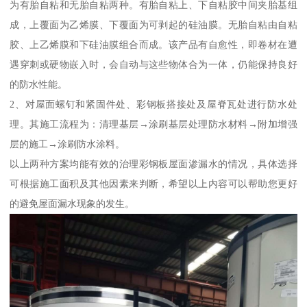
为有胎自粘和无胎自粘两种。有胎自粘上、下自粘胶中间夹胎基组
成，上覆面为乙烯膜、下覆面为可剥起的硅油膜。无胎自粘由自粘
胶、上乙烯膜和下硅油膜组合而成。该产品有自愈性，即卷材在遭
遇穿刺或硬物嵌入时，会自动与这些物体合为一体，仍能保持良好
的防水性能。
2、对屋面螺钉和紧固件处、彩钢板搭接处及屋脊瓦处进行防水处
理。其施工流程为：清理基层→涂刷基层处理防水材料→附加增强
层的施工→涂刷防水涂料。
以上两种方案均能有效的治理彩钢板屋面渗漏水的情况，具体选择
可根据施工面积及其他因素来判断，希望以上内容可以帮助您更好
的避免屋面漏水现象的发生。