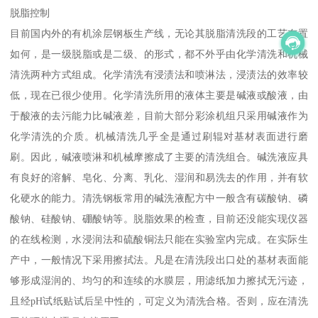
脱脂控制
目前国内外的有机涂层钢板生产线，无论其脱脂清洗段的工艺布置
如何，是一级脱脂或是二级、的形式，都不外乎由化学清洗和机械
清洗两种方式组成。化学清洗有浸渍法和喷淋法，浸渍法的效率较
低，现在已很少使用。化学清洗所用的液体主要是碱液或酸液，由
于酸液的去污能力比碱液差，目前大部分彩涂机组只采用碱液作为
化学清洗的介质。机械清洗几乎全是通过刷辊对基材表面进行磨
刷。因此，碱液喷淋和机械摩擦成了主要的清洗组合。碱洗液应具
有良好的溶解、皂化、分离、乳化、湿润和易洗去的作用，并有软
化硬水的能力。清洗钢板常用的碱洗液配方中一般含有碳酸钠、磷
酸钠、硅酸钠、硼酸钠等。脱脂效果的检查，目前还没能实现仪器
的在线检测，水浸润法和硫酸铜法只能在实验室内完成。在实际生
产中，一般情况下采用擦拭法。凡是在清洗段出口处的基材表面能
够形成湿润的、均匀的和连续的水膜层，用滤纸加力擦拭无污迹，
且经pH试纸贴试后呈中性的，可定义为清洗合格。否则，应在清洗