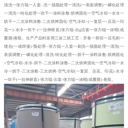
清洗一张力辊一入套-.洗一脱脂处理一清洗(一表面调整)一磷化处理
一清洗一钝化处理一吹干一涂科涂敷-烘烤固化一空气冷却一水冷一
烘干一二次涂料涂敷-二次烘烤固化-空气冷却--(一复层一-压花一印
花一)-水冷一吹干-(一拉伸矫直)张力辊-出g活套一张力辊一涂蜡(或
覆膜)卷取。生产产品时采用三涂三烘工艺：开卷一剪切一压毛刺一
缝合(一或焊接)-预处理--张力辊一入套一刷洗一脱脂处理一清洗(一
表面调整)一磷化处理--清洗-钝化处理一-烘干一涂料涂敷-烘烤固化
+空气冷却-水冷-烘干-二次涂料涂敷--二次烘烤固化一空气冷却一水
冷一烘于-三次涂敷-三次烘烤-空气冷却(一复层、压花、印花)-水冷
一吹干(一拉伸娇直)-张力辊-出套-张力辊一涂蜡(或覆膜)-卷取。