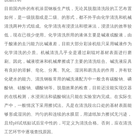
目前国内外的有机涂层钢板生产线，无论其脱脂清洗段的工艺布置
如何，是一级脱脂或是二级、的形式，都不外乎由化学清洗和机械
清洗两种方式组成。化学清洗有浸渍法和喷淋法，浸渍法的效率较
低，现在已很少使用。化学清洗所用的液体主要是碱液或酸液，由
于酸液的去污能力比碱液差，目前大部分彩涂机组只采用碱液作为
化学清洗的介质。机械清洗几乎全是通过刷辊对基材表面进行磨
刷。因此，碱液喷淋和机械摩擦成了主要的清洗组合。碱洗液应具
有良好的溶解、皂化、分离、乳化、湿润和易洗去的作用，并有软
化硬水的能力。清洗钢板常用的碱洗液配方中一般含有碳酸钠、磷
酸钠、硅酸钠、硼酸钠等。脱脂效果的检查，目前还没能实现仪器
的在线检测，水浸润法和硫酸铜法只能在实验室内完成。在实际生
产中，一般情况下采用擦拭法。凡是在清洗段出口处的基材表面能
够形成湿润的、均匀的和连续的水膜层，用滤纸加力擦拭无污迹，
且经pH试纸贴试后呈中性的，可定义为清洗合格。否则，应在清洗
工艺环节中逐项查找原因。