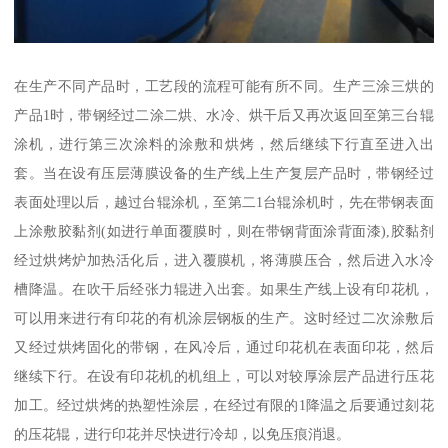
在生产不同产品时，工艺段的流程可能有所不同。生产三涂三烘的
产品1时，带钢经过二涂二烘、水冷、烘干后又再次返回至第三台辊
涂机，进行第三次涂料的涂敷和烘烤，然后继续下行直至进入出
套。当在设有压层薄膜设备的生产线上生产复层产品时，带钢经过
表面处理以后，越过台辊涂机，至第二1台辊涂机时，先在带钢表面
上涂敷胶黏剂(如进行单面覆膜时，则在带钢背面涂背面漆),胶黏剂
经过烘烤炉加热活化后，进入覆膜机，将薄膜压合，然后进入水冷
槽降温。在吹干后经张力辊进入出套。如果生产线上设有印花机，
可以用来进行有印花的有机涂层钢板的生产。这时经过二次涂敷后
又经过烘烤固化的带钢，在风冷后，通过印花机在表面印花，然后
继续下行。在设有印花机的机组上，可以对较厚涂层产品进行压花
加工。经过烘烤的热塑性涂层，在经过有限的1降温之后要通过刻花
的压花辊，进行印花并尽快进行冷却，以免压痕消退。