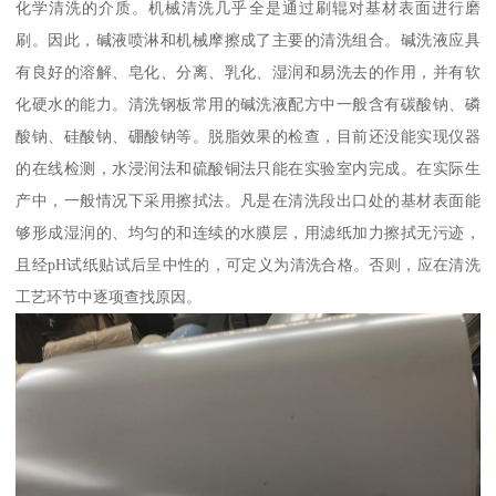
化学清洗的介质。机械清洗几乎全是通过刷辊对基材表面进行磨
刷。因此，碱液喷淋和机械摩擦成了主要的清洗组合。碱洗液应具
有良好的溶解、皂化、分离、乳化、湿润和易洗去的作用，并有软
化硬水的能力。清洗钢板常用的碱洗液配方中一般含有碳酸钠、磷
酸钠、硅酸钠、硼酸钠等。脱脂效果的检查，目前还没能实现仪器
的在线检测，水浸润法和硫酸铜法只能在实验室内完成。在实际生
产中，一般情况下采用擦拭法。凡是在清洗段出口处的基材表面能
够形成湿润的、均匀的和连续的水膜层，用滤纸加力擦拭无污迹，
且经pH试纸贴试后呈中性的，可定义为清洗合格。否则，应在清洗
工艺环节中逐项查找原因。