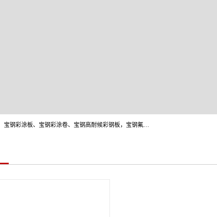
上海轩本实业有限公司主营产品：宝钢彩钢板、宝钢彩钢卷、宝钢彩涂板、宝钢彩涂卷、宝钢高耐候彩钢板，宝钢氟碳彩钢板。是一家集钢铁贸易，物流、加工为一体的产业全配套公司。