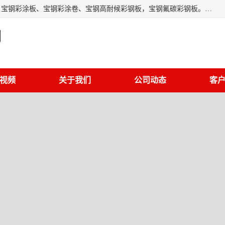
上海轩本实业有限公司主营产品：宝钢彩钢板、宝钢彩钢卷、宝钢彩涂板、宝钢彩涂卷、宝钢高耐候彩钢板，宝钢氟碳彩钢板。是一家集钢铁贸易，物流、加工为一体的产业全配套公司。
司
视频
关于我们
公司动态
客