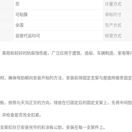
否
计量方式
可贴膜
非标尺寸
全国
生产方式
自提代运均可
经营方式
、美观和较好的防腐蚀性能，广泛应用于建筑、造船、车辆制造、家电等
板材，确保母肋朝向安装开始的方法，安装前排固定支架与屋面附檩条固
涂板，依照与天沟正交的方向，排放在已固定后的固定支架上，先将中间
，并检查是否完全扣紧。
定支架扣住已安装完毕的彩涂板公肋，安装在每一支架件上。