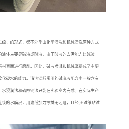
二级、的形式，都不外乎由化学清洗和机械清洗两种方式
的液体主要是碱液或酸液，由于酸液的去污能力比碱液
基材表面进行磨刷。因此，碱液喷淋和机械摩擦成了主要
软化硬水的能力。清洗钢板常用的碱洗液配方中一般含有
，水浸润法和硫酸铜法只能在实验室内完成。在实际生产
连续的水膜层，用滤纸加力擦拭无污迹，且经pH试纸贴试