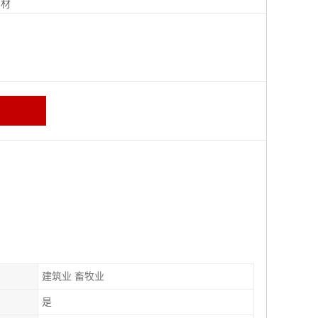
钢材
建筑业 畜牧业
是