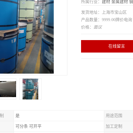
所属行业：
建材
金属建材
发货地址：上海市宝山区
产品数量：9999.00牌价电询
价格：
面议
在线留言
制
是
用途范围
可分条 可开平
加工定制