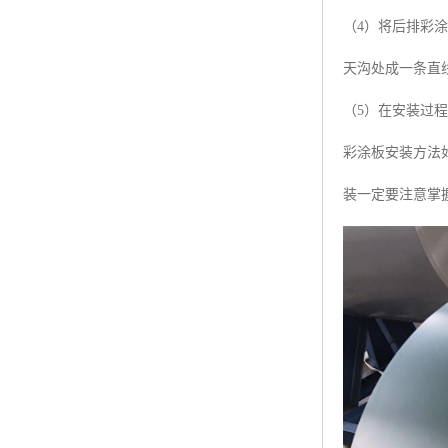
（4）将后排彩
天沟处成一条直
（5）在安装过
彩涂板安装方法
装一定要注意掌