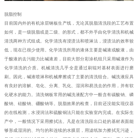
脱脂控制
目前国内外的有机涂层钢板生产线，无论其脱脂清洗段的工艺布置
如何，是一级脱脂或是二级、的形式，都不外乎由化学清洗和机械
清洗两种方式组成。化学清洗有浸渍法和喷淋法，浸渍法的效率较
低，现在已很少使用。化学清洗所用的液体主要是碱液或酸液，由
于酸液的去污能力比碱液差，目前大部分彩涂机组只采用碱液作为
化学清洗的介质。机械清洗几乎全是通过刷辊对基材表面进行磨
刷。因此，碱液喷淋和机械摩擦成了主要的清洗组合。碱洗液应具
有良好的溶解、皂化、分离、乳化、湿润和易洗去的作用，并有软
化硬水的能力。清洗钢板常用的碱洗液配方中一般含有碳酸钠、磷
酸钠、硅酸钠、硼酸钠等。脱脂效果的检查，目前还没能实现仪器
的在线检测，水浸润法和硫酸铜法只能在实验室内完成。在实际生
产中，一般情况下采用擦拭法。凡是在清洗段出口处的基材表面能
够形成湿润的、均匀的和连续的水膜层，用滤纸加力擦拭无污迹，