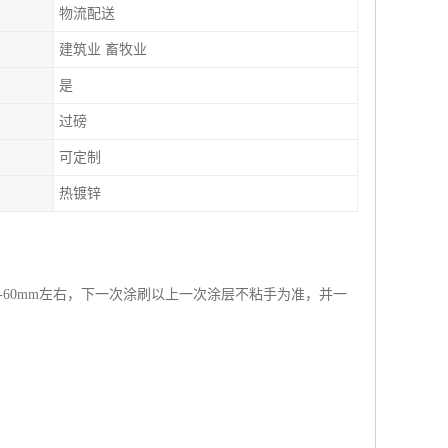
物流配送
建筑业 畜牧业
是
过磅
可定制
热镀锌
-60mm左右，下一次涂刷以上一次涂层不粘手为准，并一