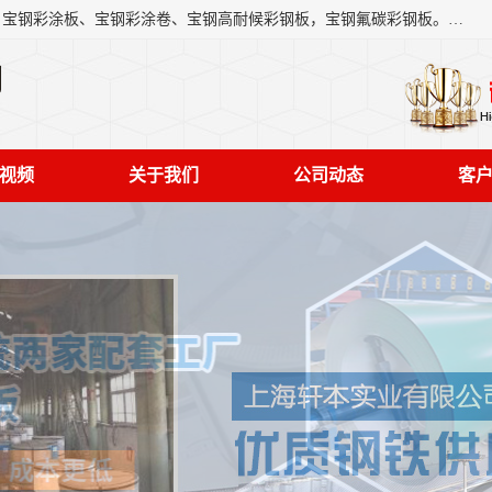
上海轩本实业有限公司主营产品：宝钢彩钢板、宝钢彩钢卷、宝钢彩涂板、宝钢彩涂卷、宝钢高耐候彩钢板，宝钢氟碳彩钢板。是一家集钢铁贸易，物流、加工为一体的产业全配套公司。
司
视频
关于我们
公司动态
客