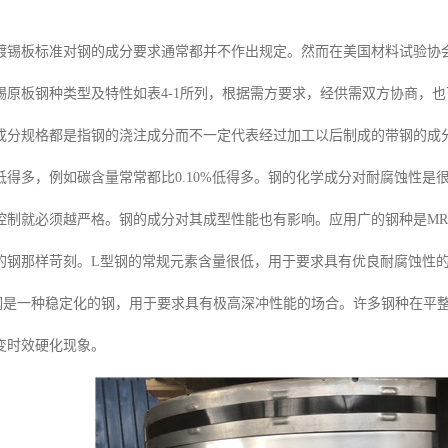
锡板标准对钢的成分要求通常都并不作出规定。然而在美国材料试验协会(A
锡原板钢种类型及特性如表4-1所列，根据需方要求，经供需双方协商，也
成分规格都是指钢的浇注成分而不一定代表经过加工以后制成的带钢的成
低得多，例如碳含量常常都比0.10%低得多。钢的化学成分对耐腐蚀性
控制就必须越严格。钢的成分对其成型性能也有影响。应用广的钢种是M
的钢那样苛刻。L型钢的常规元素含量很低，用于要求具有优良耐腐蚀性
钢是一种稳定化的钢，用于要求具有极高深冲性能的场合。许多钢种在平
变时效硬化现象。