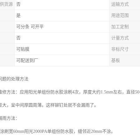
供货源
否
运输方式
是
用途范围
可分条 可开平
加工定制
否
计量方式
可贴膜
非标尺寸
可配送到厂
基板
问题的处理方法
修方法：应用阳光单组份防水胶涂刷4次，厚度大约1.5mm左右，直径50
径大，呈中间厚圆周薄。这样铆钉处就不会漏雨了。
漏雨方法：
涂刷宽60mm阳光2000PA单组份防水胶，缝邻近20mm不涂。