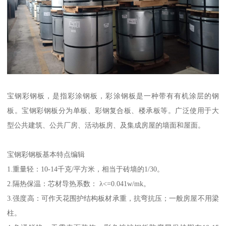
宝钢彩钢板，是指彩涂钢板，彩涂钢板是一种带有有机涂层的钢
板。宝钢彩钢板分为单板、彩钢复合板、楼承板等。广泛使用于大
型公共建筑、公共厂房、活动板房、及集成房屋的墙面和屋面。
宝钢彩钢板基本特点编辑
1.重量轻：10-14千克/平方米，相当于砖墙的1/30。
2.隔热保温：芯材导热系数： λ<=0.041w/mk。
3.强度高：可作天花围护结构板材承重，抗弯抗压；一般房屋不用梁
柱。