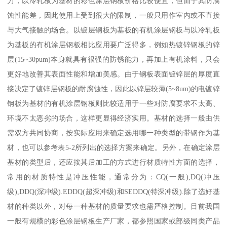
力，以冷轧板为基材的彩色涂层钢板价格比较便宜，但由于其防腐
蚀性能差，因此使用上受到很大的限制，一般只用作室内或不直接
与大气接触的场合。以镀层钢板为基板的有机涂层钢板与以冷轧板
为基板的有机涂层钢板相比应用要广泛得多，例如热镀锌钢板的锌
层(15~30pum)本身就具有很强的防锈能力，再加上有机涂料，只会
更好地改善其表面性能和增加美感。由于钢板表面镀锌层的厚度直
接决定了镀锌层钢板的耐腐蚀性，因此以锌层较薄(5~8um)的电镀锌
钢板为基材的有机涂层钢板则比较适用于一些对防腐要求不太高、
环境不太恶劣的场合，这样更显得经济实用。基材的选择一般由供
需双方共同协商，按实际应用来确定选用哪一种类型的带钢作为基
材，也可以参考表5-2所列出的选择方案来确定。另外，在确定涂层
基材的类型后，还应按其后加工的方式进行材质特性方面的选择，
常用的材质特性是冲压性能，通常分为：CQ(一般),DQ(冲压
级),DDQ(深冲级).EDDQ(超深冲级)和SEDDQ(特深冲级).除了选好基
材的种类以外，对每一种基材的质量要求也需严格控制。目前我国
一般有规模的彩色涂层钢板生产厂家，都参照国家或部级同类产品