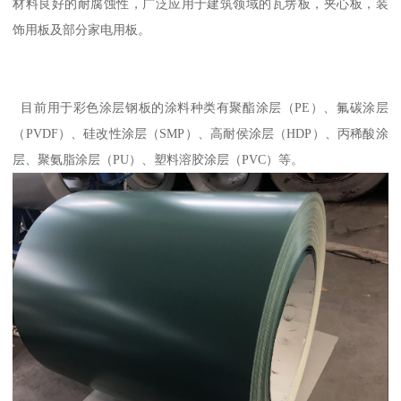
材料良好的耐腐蚀性，广泛应用于建筑领域的瓦塄板，夹心板，装
饰用板及部分家电用板。
目前用于彩色涂层钢板的涂料种类有聚酯涂层（PE）、氟碳涂层
（PVDF）、硅改性涂层（SMP）、高耐侯涂层（HDP）、丙稀酸涂
层、聚氨脂涂层（PU）、塑料溶胶涂层（PVC）等。