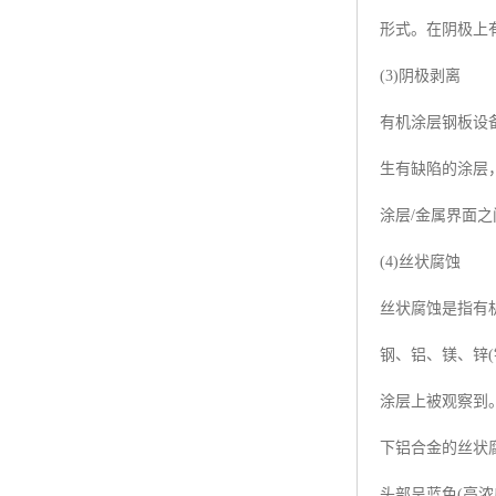
形式。在阴极上
(3)阴极剥离
有机涂层钢板设
生有缺陷的涂层
涂层/金属界面之
(4)丝状腐蚀
丝状腐蚀是指有
钢、铝、镁、锌
涂层上被观察到
下铝合金的丝状
头部呈蓝色(高浓