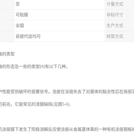
否
计量方式
可贴膜
非标尺寸
全国
生产方式
自提代运均可
经营方式
蚀的类型
的形态及一些的类型[8]有以下几种。
护性能受到破坏的首要信号。泡是在涂层失去了对基体的黏合性后在局部
前兆，它是常见的漆膜缺陷(见图5-6),
机涂层膜下发生了阳极溶解反应使涂层从金属基体离的一种有机涂层钢板