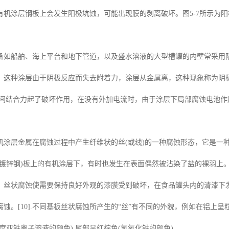
有机涂层钢板上会发生阳极坑蚀，可能出现膜的剥离破坏。图5-7所示为
备如船舶、海上平台和地下管道，以及盛水溶液的大型槽罐的内壁常采用
，这种涂层由于阴极反应而失去附着力，涂层从金属离，这种现象称为阴
间结合力起了破坏作用，在没有外加电流时，由于涂层下局部腐蚀电池作用，
机涂层金属在腐蚀过程中产生纤维状的丝(或线)的一种腐蚀形态，它是一
(镀锌钢)板上的有机涂层下，有时也发生在表面偶然被沾染了盐的裸羽上
。丝状腐蚀使需要保持良好外观的漆膜受到破坏，在食品罐头内的清漆下发
腐蚀。[10].不同基板丝状腐蚀所产生的“丝”有不同的外貌，例如在铝上
度亚铁离子溶液的颜色),尾部呈红棕色(氢氧化铁的颜色).