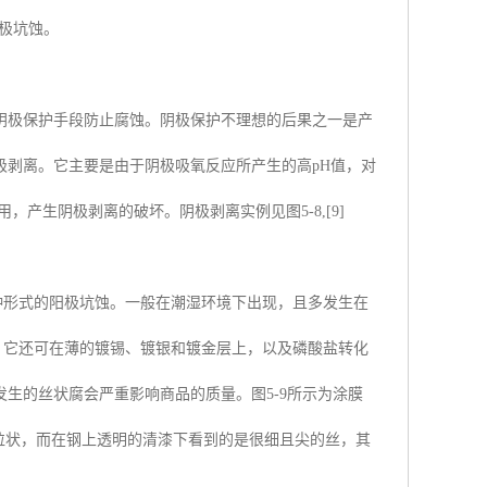
阳极坑蚀。
阴极保护手段防止腐蚀。阴极保护不理想的后果之一是产
极剥离。它主要是由于阴极吸氧反应所产生的高pH值，对
产生阴极剥离的破坏。阴极剥离实例见图5-8,[9]
种形式的阳极坑蚀。一般在潮湿环境下出现，且多发生在
。它还可在薄的镀锡、镀银和镀金层上，以及磷酸盐转化
生的丝状腐会严重影响商品的质量。图5-9所示为涂膜
呈粒状，而在钢上透明的清漆下看到的是很细且尖的丝，其