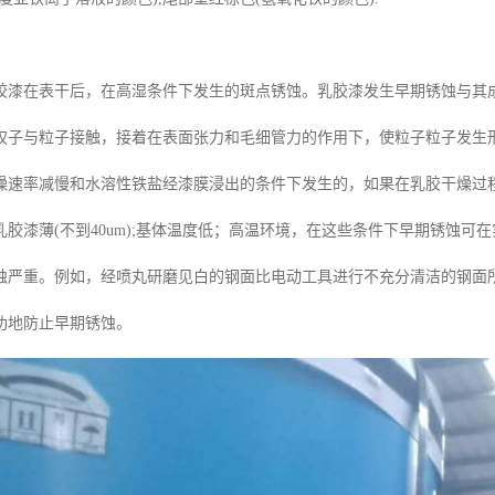
胶漆在表干后，在高湿条件下发生的斑点锈蚀。乳胶漆发生早期锈蚀与其
权子与粒子接触，接着在表面张力和毛细管力的作用下，使粒子粒子发生
燥速率减慢和水溶性铁盐经漆膜浸出的条件下发生的，如果在乳胶干燥过
乳胶漆薄(不到40um);基体温度低；高温环境，在这些条件下早期锈蚀
蚀严重。例如，经喷丸研磨见白的钢面比电动工具进行不充分清洁的钢面
功地防止早期锈蚀。