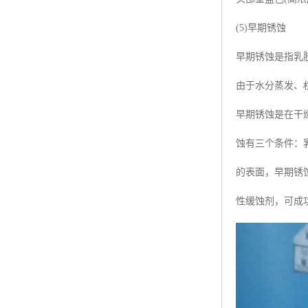
(5)早期锈蚀
早期锈蚀是指乳
由于水分蒸发、
早期锈蚀是在干
蚀有三个条件：
的表面，早期锈
性缓蚀剂，可成