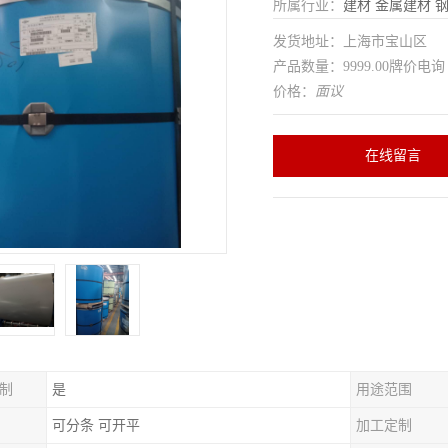
所属行业：
建材
金属建材
发货地址：上海市宝山区
产品数量：9999.00牌价电询
价格：
面议
在线留言
制
是
用途范围
可分条 可开平
加工定制