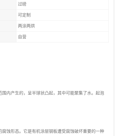
过磅
可定制
两涂两烘
自营
范围内产生的，呈半球状凸起，其中可能聚集了水。起泡
的腐蚀形态。它是有机涂层钢板遭受腐蚀破坏重要的一种