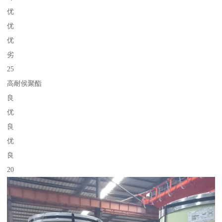
优
优
优
劣
25
高耐侯聚酯
良
优
良
优
良
20