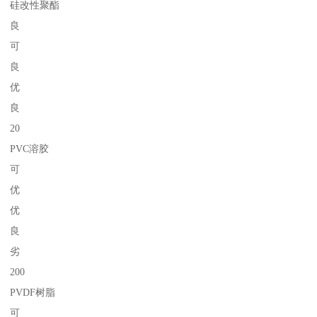
硅改性聚酯
良
可
良
优
良
20
PVC溶胶
可
优
优
良
劣
200
PVDF树脂
可