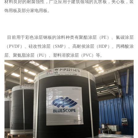
材料良好的耐腐蚀性，广泛应用于建筑领域的瓦塄板，夹心板，装
饰用板及部分家电用板。
目前用于彩色涂层钢板的涂料种类有聚酯涂层（PE）、氟碳涂层
（PVDF）、硅改性涂层（SMP）、高耐侯涂层（HDP）、丙稀酸涂
层、聚氨脂涂层（PU）、塑料溶胶涂层（PVC）等。