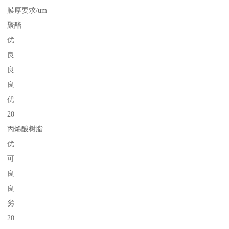
膜厚要求/um
聚酯
优
良
良
良
优
20
丙烯酸树脂
优
可
良
良
劣
20