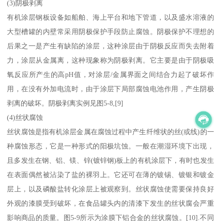
(3)阴极剥离
有机涂层钢板设备如船舶、海上平台和地下管道，以及盛水溶液的
大型槽罐的内壁常采用阴极保护手段防止腐蚀。阴极保护不理想的
后果之一是产生有缺陷的涂层，这种涂层由于阴极反应而失去附着
力，涂层从金属离，这种现象称为阴极剥离。它主要是由于阴极吸
氧反应所产生的高pH值，对涂层/金属界面之间结合力起了破坏作
用，在没有外加电流时，由于涂层下局部腐蚀电池作用，产生阴极
剥离的破坏。阴极剥离实例见图5-8,[9]
(4)丝状腐蚀
丝状腐蚀是指有机涂层金属在腐蚀过程中产生纤维状的丝(或线)的一
种腐蚀形态，它是一种形式的阳极坑蚀。一般在潮湿环境下出现，
且多发生在钢、铝、镁、锌(镀锌钢)板上的有机涂层下，有时也发生
在表面偶然被沾染了盐的裸羽上。它还可在薄的镀锡、镀银和镀金
层上，以及磷酸盐转化涂层上被观察到。丝状腐蚀使需要保持良好
外观的漆膜受到破坏，在食品罐头内的清漆下发生的丝状腐会严重
影响商品的质量。图5-9所示为涂膜下铝合金的丝状腐蚀。[10].不同