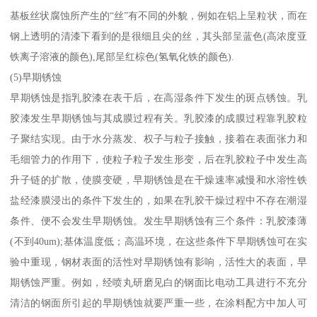
基板丝状腐蚀所产生的“丝”有不同的外貌，例如在铝上呈粒状，而在
钢上透明的清漆下看到的是很细且尖的丝，其头部呈蓝色(高浓度亚
铁离子溶液的颜色),尾部呈红棕色(氢氧化铁的颜色).
(5)早期锈蚀
早期锈蚀是指乳胶漆在表干后，在高湿条件下发生的斑点锈蚀。乳
胶漆发生早期锈蚀与其成膜过程有关。乳胶漆的成膜过程靠乳胶粒
子聚结实现。由于水分蒸发、权子与粒子接触，接着在表面张力和
毛细管力的作用下，使粒子粒子发生形变，后在乳胶粒子中发生高
升子链的扩散，使膜变硬，早期锈蚀是在干燥速率减慢和水溶性铁
盐经漆膜浸出的条件下发生的，如果在乳胶干燥过程中不存在潮湿
条件、便不会发生早期锈蚀。发生早期锈蚀有三个条件：乳胶漆薄
(不到40um);基体温度低；高温环境，在这些条件下早期锈蚀可在实
验中重现，钢材表面的活性对早期锈蚀有影响，活性大的表面，早
期锈蚀严重。例如，经喷丸研磨见白的钢面比电动工具进行不充分
清洁的钢面所引起的早期锈蚀就要严重一些，在涂料配方中加人可