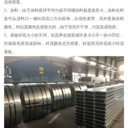
浅色明显。
2、涂料：由于涂料搅拌不均匀或不同桶涂料黏度差异大，涂料在料
盘中从进料口一侧向回流口方向延伸，出现色差带。另外更换涂料
颜色，特比是颜色反差较大的，由于清洗不干净，污染造成色差。
3、基板锌花大小的不同，在晶界处便形成许多大小不一的小凹坑，
对板面色差造成影响，对浅颜色尤为明显。好选用无锌花或小锌花
基板。