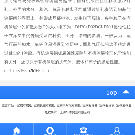
层将钢材与外界腐蚀环境隔离起来，但有机涂层往往存在微小针
孔，外界的水分、蒸汽、氧及各种离子均能通过针孔参透到钢基与
涂层间的界面上，并形成局部电池，发生膜下腐蚀。各种粒子在有
机涂层中的扩散系数D的大小排序为：DH20>D02DCI-DNa1侵蚀性粒
子在涂层中的传输受涂层种类、组分、结构的影响。一般认为，蒸
气压高的如水、氧等容易浸透到涂层中，而蒸气压低的离子很难透
过健全的1涂膜。有机涂层钢板腐蚀速度除与有机涂层物理化学性能
有关外，还取决于有机涂层的抗气体、液体和离子的渗透性能。
m.shxbsy168.b2b168.com
Top
主营产品：宝钢彩钢板 宝钢氟碳彩钢板 宝钢高耐候彩钢板 宝钢彩涂卷 宝钢彩涂板 宝钢彩钢卷
版权所有：上海轩本实业有限公司