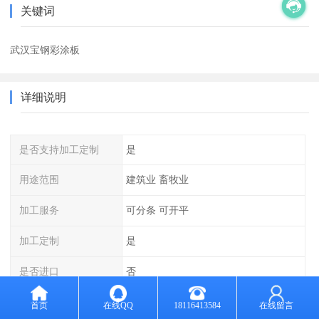
关键词
武汉宝钢彩涂板
详细说明
是否支持加工定制
是
用途范围
建筑业 畜牧业
加工服务
可分条 可开平
加工定制
是
是否进口
否
计量方式
过磅
首页
在线QQ
18116413584
在线留言