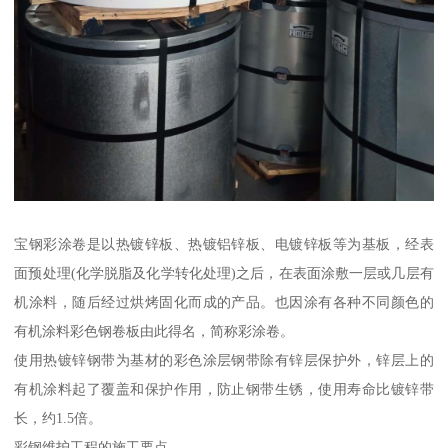
宝钢彩涂卷是以热镀锌板、热镀铝锌板、电镀锌板等为基板，经表
面预处理(化学脱脂及化学转化处理)之后，在表面涂敷一层或几层有
机涂料，随后经过烘烤固化而成的产品。也因涂有各种不同颜色的
有机涂料彩色钢卷板由此得名，简称彩涂卷。
使用热镀锌钢带为基材的彩色涂层钢带除有锌层保护外，锌层上的
有机涂料起了覆盖和保护作用，防止钢带生锈，使用寿命比镀锌带
长，约1.5倍。
彩钢维护工程的施工要点