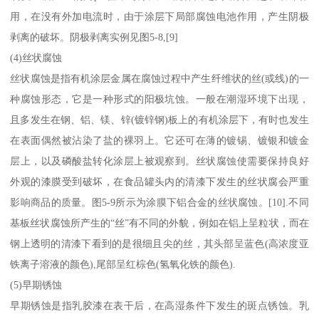
用，在没有外加电流时，由于涂层下局部腐蚀电池作用，产生阴极
剥离的破坏。阴极剥离实例见图5-8,[9]
(4)丝状腐蚀
丝状腐蚀是指有机涂层金属在腐蚀过程中产生纤维状的丝(或线)的一
种腐蚀形态，它是一种形式的阳极坑蚀。一般在潮湿环境下出现，
且多发生在钢、铝、镁、锌(镀锌钢)板上的有机涂层下，有时也发生
在表面偶然被沾染了盐的裸羽上。它还可在薄的镀锡、镀银和镀金
层上，以及磷酸盐转化涂层上被观察到。丝状腐蚀使需要保持良好
外观的漆膜受到破坏，在食品罐头内的清漆下发生的丝状腐会严重
影响商品的质量。图5-9所示为涂膜下铝合金的丝状腐蚀。[10].不同
基板丝状腐蚀所产生的“丝”有不同的外貌，例如在铝上呈粒状，而在
钢上透明的清漆下看到的是很细且尖的丝，其头部呈蓝色(高浓度亚
铁离子溶液的颜色),尾部呈红棕色(氢氧化铁的颜色).
(5)早期锈蚀
早期锈蚀是指乳胶漆在表干后，在高湿条件下发生的斑点锈蚀。乳