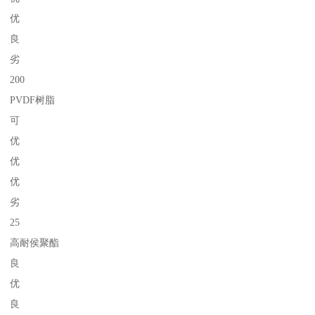
优
良
劣
200
PVDF树脂
可
优
优
优
劣
25
高耐侯聚酯
良
优
良