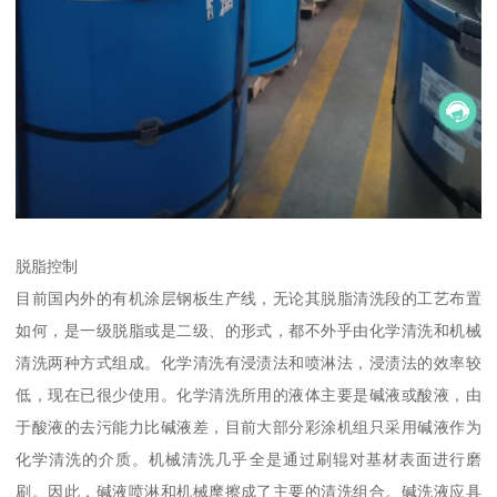
脱脂控制
目前国内外的有机涂层钢板生产线，无论其脱脂清洗段的工艺布置
如何，是一级脱脂或是二级、的形式，都不外乎由化学清洗和机械
清洗两种方式组成。化学清洗有浸渍法和喷淋法，浸渍法的效率较
低，现在已很少使用。化学清洗所用的液体主要是碱液或酸液，由
于酸液的去污能力比碱液差，目前大部分彩涂机组只采用碱液作为
化学清洗的介质。机械清洗几乎全是通过刷辊对基材表面进行磨
刷。因此，碱液喷淋和机械摩擦成了主要的清洗组合。碱洗液应具