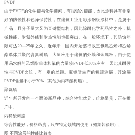
PVDF
由于PVDF的化学键与化学键间，有很强的键能，因此涂料具有非常
好的防蚀性和色泽保持性，在建筑工业用彩涂钢板涂料中，是属于
产品，且分子量大又为直键型结构，因此除耐化学药品性之外，机
械性能、耐紫外线和耐热性能也很突出。在一般环境下，其防蚀年
限可达20—25年之久。近年来，国内开始盛行以三氟氯乙烯和乙烯
酯单体共聚的含氟树脂，大量应用于建筑的外墙和金属板，由于使
用易水解的乙烯酯单体和氟的含量较PVDF低30%左右，因此其耐候
性与PVDF比较，有一定的差距。宝钢所生产的氟碳涂层，其涂层
PVDF含量不小于70%（其他为丙稀酸树脂）。
聚氨酯
近年所开发的一个面漆新品种，综合性能优异，价格昂贵，正在推
广中。
丙稀酸树脂
综合性能好，价格昂贵，只在特定领域内使用（如集装箱用）。
图 不同涂层的性能比较表