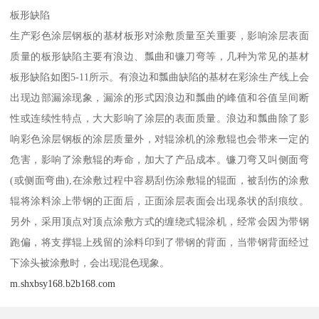
板形缺陷
生产彩色涂层钢板的基材板形对涂敷质量至关重要，影响涂层表面
质量的板形缺陷主要有浪边、瓢曲和镰刀弯等，几种为常见的基材
板形缺陷如图5-11所示。有浪边和瓢曲缺陷的基材在彩涂生产线上会
出现边部漏涂现象，漏涂的形式因浪边和瓢曲的峰值和谷值呈间断
性或连续性特点，大大影响了涂层的表面质量。浪边和瓢曲除了影
响彩色涂层钢板的涂层质量外，对辊涂机的涂敷辊也会带来一定的
危害，影响了涂敷辊的寿命，加大了产品成本。镰刀弯又叫侧面弯
(或侧面弯曲),在涂敷过程中容易刮伤涂敷辊的辊面，被刮伤的涂敷
辊将涂料涂上带钢的正面后，正面涂层表面会出现条状的刮痕纹。
另外，采用顶点对顶点涂敷方式的缠绕式辊涂机，经常会因为带钢
跑偏，将支撑辊上残留的涂料印到了带钢的背面，当带钢背面经过
下涂头被涂敷时，会出现混色现象。
m.shxbsy168.b2b168.com