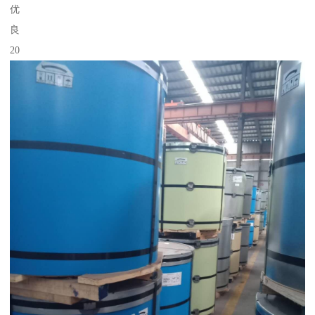
优
良
20