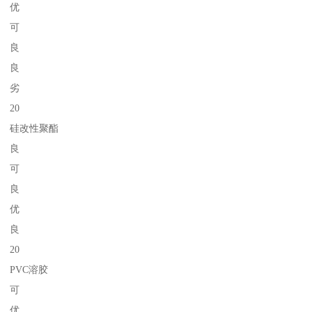
优
可
良
良
劣
20
硅改性聚酯
良
可
良
优
良
20
PVC溶胶
可
优