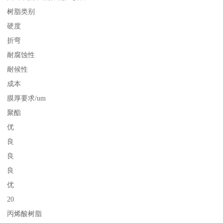
树脂类别
硬度
折弯
耐腐蚀性
耐候性
成本
膜厚要求/um
聚酯
优
良
良
良
优
20
丙烯酸树脂