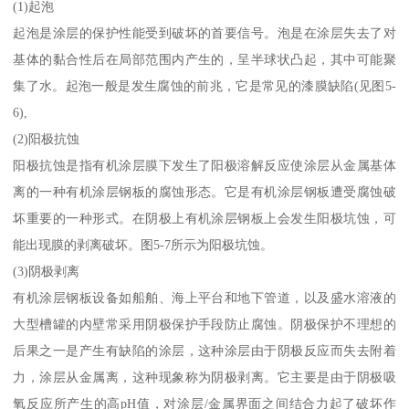
(1)起泡
起泡是涂层的保护性能受到破坏的首要信号。泡是在涂层失去了对
基体的黏合性后在局部范围内产生的，呈半球状凸起，其中可能聚
集了水。起泡一般是发生腐蚀的前兆，它是常见的漆膜缺陷(见图5-
6),
(2)阳极抗蚀
阳极抗蚀是指有机涂层膜下发生了阳极溶解反应使涂层从金属基体
离的一种有机涂层钢板的腐蚀形态。它是有机涂层钢板遭受腐蚀破
坏重要的一种形式。在阴极上有机涂层钢板上会发生阳极坑蚀，可
能出现膜的剥离破坏。图5-7所示为阳极坑蚀。
(3)阴极剥离
有机涂层钢板设备如船舶、海上平台和地下管道，以及盛水溶液的
大型槽罐的内壁常采用阴极保护手段防止腐蚀。阴极保护不理想的
后果之一是产生有缺陷的涂层，这种涂层由于阴极反应而失去附着
力，涂层从金属离，这种现象称为阴极剥离。它主要是由于阴极吸
氧反应所产生的高pH值，对涂层/金属界面之间结合力起了破坏作