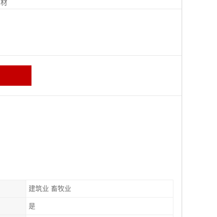
钢材
建筑业 畜牧业
是