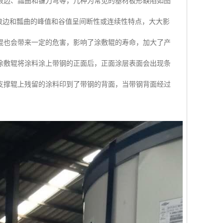
浪边、瓢曲和镰刀弯等，几种为常见的基材板形缺陷如图
因浪边和瓢曲的峰值和谷值呈间断性或连续性特点，大大影
辊也会带来一定的危害，影响了涂敷辊的寿命，加大了产
的涂敷辊将涂料涂上带钢的正面后，正面涂层表面会出现条
支撑辊上残留的涂料印到了带钢的背面，当带钢背面经过