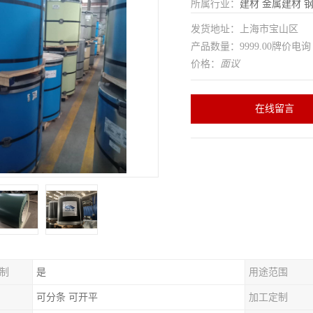
所属行业：
建材
金属建材
发货地址：上海市宝山区
产品数量：9999.00牌价电询
价格：
面议
在线留言
制
是
用途范围
可分条 可开平
加工定制