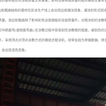
板的基材板形对涂敷质量至关重要，影响涂层表面质量的板形缺陷主要有
有浪边和瓢曲缺陷的基材在彩涂生产线上会出现边部漏涂现象，漏涂的形式
质量。浪边和瓢曲除了影响彩色涂层钢板的涂层质量外，对辊涂机的涂敷
又叫侧面弯(或侧面弯曲),在涂敷过程中容易刮伤涂敷辊的辊面，被刮伤
外，采用顶点对顶点涂敷方式的缠绕式辊涂机，经常会因为带钢跑偏，将
，会出现混色现象。