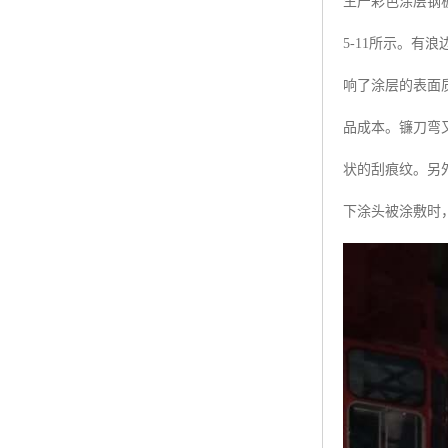
生产彩色涂层钢
5-11所示。
响了涂层的表面
品成本。镰刀弯
状的刮痕纹。另
下涂头被涂敷时