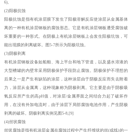
6),
(2)阳极抗蚀
阳极抗蚀是指有机涂层膜下发生了阳极溶解反应使涂层从金属基体
离的一种有机涂层钢板的腐蚀形态。它是有机涂层钢板遭受腐蚀破
坏重要的一种形式。在阴极上有机涂层钢板上会发生阳极坑蚀，可
能出现膜的剥离破坏。图5-7所示为阳极坑蚀。
(3)阴极剥离
有机涂层钢板设备如船舶、海上平台和地下管道，以及盛水溶液的
大型槽罐的内壁常采用阴极保护手段防止腐蚀。阴极保护不理想的
后果之一是产生有缺陷的涂层，这种涂层由于阴极反应而失去附着
力，涂层从金属离，这种现象称为阴极剥离。它主要是由于阴极吸
氧反应所产生的高pH值，对涂层/金属界面之间结合力起了破坏作
用，在没有外加电流时，由于涂层下局部腐蚀电池作用，产生阴极
剥离的破坏。阴极剥离实例见图5-8,[9]
(4)丝状腐蚀
丝状腐蚀是指有机涂层金属在腐蚀过程中产生纤维状的丝(或线)的一