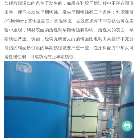
盐经漆膜浸出的条件下发生的，如果在乳胶干燥过程中不存在潮湿
条件、便不会发生早期锈蚀。发生早期锈蚀有三个条件：乳胶漆薄
(不到40um);基体温度低；高温环境，在这些条件下早期锈蚀可在实
验中重现，钢材表面的活性对早期锈蚀有影响，活性大的表面，早
期锈蚀严重。例如，经喷丸研磨见白的钢面比电动工具进行不充分
清洁的钢面所引起的早期锈蚀就要严重一些，在涂料配方中加人可
溶性缓蚀剂，可成功地防止早期锈蚀。