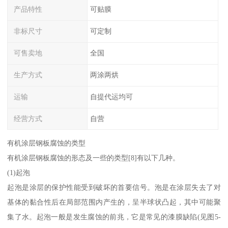
产品特性
可贴膜
非标尺寸
可定制
可售卖地
全国
生产方式
两涂两烘
运输
自提代运均可
经营方式
自营
有机涂层钢板腐蚀的类型
有机涂层钢板腐蚀的形态及一些的类型[8]有以下几种。
(1)起泡
起泡是涂层的保护性能受到破坏的首要信号。泡是在涂层失去了对
基体的黏合性后在局部范围内产生的，呈半球状凸起，其中可能聚
集了水。起泡一般是发生腐蚀的前兆，它是常见的漆膜缺陷(见图5-