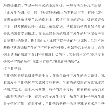
种腐蚀形态，它是一种形式的阳极坑蚀。一般在潮湿环境下出现，
且多发生在钢、铝、镁、锌(镀锌钢)板上的有机涂层下，有时也发生
在表面偶然被沾染了盐的裸羽上。它还可在薄的镀锡、镀银和镀金
层上，以及磷酸盐转化涂层上被观察到。丝状腐蚀使需要保持良好
外观的漆膜受到破坏，在食品罐头内的清漆下发生的丝状腐会严重
影响商品的质量。图5-9所示为涂膜下铝合金的丝状腐蚀。[10].不同
基板丝状腐蚀所产生的“丝”有不同的外貌，例如在铝上呈粒状，而在
钢上透明的清漆下看到的是很细且尖的丝，其头部呈蓝色(高浓度亚
铁离子溶液的颜色),尾部呈红棕色(氢氧化铁的颜色).
(5)早期锈蚀
早期锈蚀是指乳胶漆在表干后，在高湿条件下发生的斑点锈蚀。乳
胶漆发生早期锈蚀与其成膜过程有关。乳胶漆的成膜过程靠乳胶粒
子聚结实现。由于水分蒸发、权子与粒子接触，接着在表面张力和
毛细管力的作用下，使粒子粒子发生形变，后在乳胶粒子中发生高
升子链的扩散，使膜变硬，早期锈蚀是在干燥速率减慢和水溶性铁