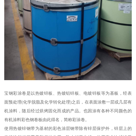
宝钢彩涂卷是以热镀锌板、热镀铝锌板、电镀锌板等为基板，经表
面预处理(化学脱脂及化学转化处理)之后，在表面涂敷一层或几层有
机涂料，随后经过烘烤固化而成的产品。也因涂有各种不同颜色的
有机涂料彩色钢卷板由此得名，简称彩涂卷。
使用热镀锌钢带为基材的彩色涂层钢带除有锌层保护外，锌层上的