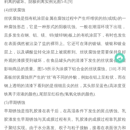
剥离的破坏。阴极剥离实例见图5-8,[9]
(4)丝状腐蚀
丝状腐蚀是指有机涂层金属在腐蚀过程中产生纤维状的丝(或线)的一
种腐蚀形态，它是一种形式的阳极坑蚀。一般在潮湿环境下出现，
且多发生在钢、铝、镁、锌(镀锌钢)板上的有机涂层下，有时也发生
在表面偶然被沾染了盐的裸羽上。它还可在薄的镀锡、镀银和镀金
层上，以及磷酸盐转化涂层上被观察到。丝状腐蚀使需要保持良好
外观的漆膜受到破坏，在食品罐头内的清漆下发生的丝状腐会严重
影响商品的质量。图5-9所示为涂膜下铝合金的丝状腐蚀。[10].不同
基板丝状腐蚀所产生的“丝”有不同的外貌，例如在铝上呈粒状，而在
钢上透明的清漆下看到的是很细且尖的丝，其头部呈蓝色(高浓度亚
铁离子溶液的颜色),尾部呈红棕色(氢氧化铁的颜色).
(5)早期锈蚀
早期锈蚀是指乳胶漆在表干后，在高湿条件下发生的斑点锈蚀。乳
胶漆发生早期锈蚀与其成膜过程有关。乳胶漆的成膜过程靠乳胶粒
子聚结实现。由于水分蒸发、权子与粒子接触，接着在表面张力和