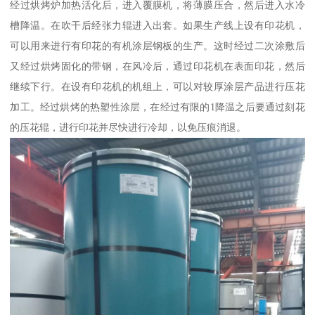
经过烘烤炉加热活化后，进入覆膜机，将薄膜压合，然后进入水冷
槽降温。在吹干后经张力辊进入出套。如果生产线上设有印花机，
可以用来进行有印花的有机涂层钢板的生产。这时经过二次涂敷后
又经过烘烤固化的带钢，在风冷后，通过印花机在表面印花，然后
继续下行。在设有印花机的机组上，可以对较厚涂层产品进行压花
加工。经过烘烤的热塑性涂层，在经过有限的1降温之后要通过刻花
的压花辊，进行印花并尽快进行冷却，以免压痕消退。