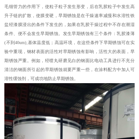
毛细管力的作用下，使粒子粒子发生形变，后在乳胶粒子中发生高
升子链的扩散，使膜变硬，早期锈蚀是在干燥速率减慢和水溶性铁
盐经漆膜浸出的条件下发生的，如果在乳胶干燥过程中不存在潮湿
条件、便不会发生早期锈蚀。发生早期锈蚀有三个条件：乳胶漆薄
(不到40um);基体温度低；高温环境，在这些条件下早期锈蚀可在实
验中重现，钢材表面的活性对早期锈蚀有影响，活性大的表面，早
期锈蚀严重。例如，经喷丸研磨见白的钢面比电动工具进行不充分
清洁的钢面所引起的早期锈蚀就要严重一些，在涂料配方中加人可
溶性缓蚀剂，可成功地防止早期锈蚀。