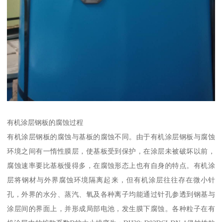
有机涂层钢板的腐蚀过程
有机涂层钢板的腐蚀与基板的腐蚀不同。由于有机涂层钢板与腐蚀
环境之间有一惰性膜层，使基板受到保护，在涂层未被破坏以前，
腐蚀速率要比基板慢得多，在腐蚀形态上也有自身的特点。有机涂
层将钢材与外界腐蚀环境隔离起来，但有机涂层往往存在微小针
孔，外界的水分、蒸汽、氧及各种离子均能通过针孔参透到钢基与
涂层间的界面上，并形成局部电池，发生膜下腐蚀。各种粒子在有