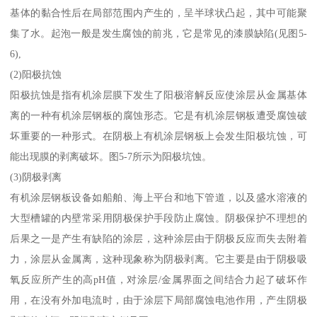
基体的黏合性后在局部范围内产生的，呈半球状凸起，其中可能聚
集了水。起泡一般是发生腐蚀的前兆，它是常见的漆膜缺陷(见图5-
6),
(2)阳极抗蚀
阳极抗蚀是指有机涂层膜下发生了阳极溶解反应使涂层从金属基体
离的一种有机涂层钢板的腐蚀形态。它是有机涂层钢板遭受腐蚀破
坏重要的一种形式。在阴极上有机涂层钢板上会发生阳极坑蚀，可
能出现膜的剥离破坏。图5-7所示为阳极坑蚀。
(3)阴极剥离
有机涂层钢板设备如船舶、海上平台和地下管道，以及盛水溶液的
大型槽罐的内壁常采用阴极保护手段防止腐蚀。阴极保护不理想的
后果之一是产生有缺陷的涂层，这种涂层由于阴极反应而失去附着
力，涂层从金属离，这种现象称为阴极剥离。它主要是由于阴极吸
氧反应所产生的高pH值，对涂层/金属界面之间结合力起了破坏作
用，在没有外加电流时，由于涂层下局部腐蚀电池作用，产生阴极