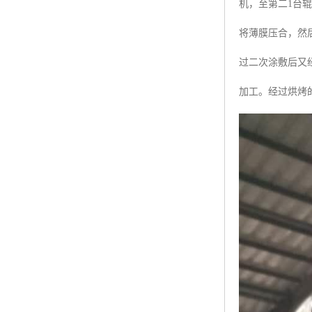
机，至第二1台
将薄膜压合，然
过二次涂敷后又
加工。经过烘烤