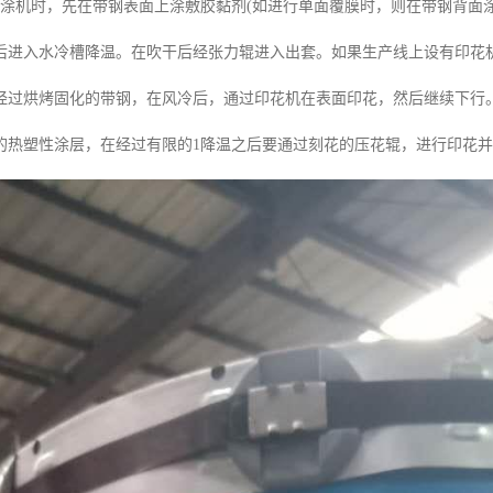
辊涂机时，先在带钢表面上涂敷胶黏剂(如进行单面覆膜时，则在带钢背面涂
后进入水冷槽降温。在吹干后经张力辊进入出套。如果生产线上设有印花
经过烘烤固化的带钢，在风冷后，通过印花机在表面印花，然后继续下行
的热塑性涂层，在经过有限的1降温之后要通过刻花的压花辊，进行印花