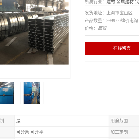
所属行业：
建材
金属建材
发货地址：上海市宝山区
产品数量：9999.00牌价电询
价格：
面议
在线留言
制
是
用途范围
可分条 可开平
加工定制