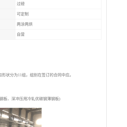
过磅
可定制
两涂两烘
自营
形状分为11组，组别在签订的合同中应。
钢板、深冲压用冷轧优碳钢薄钢板)