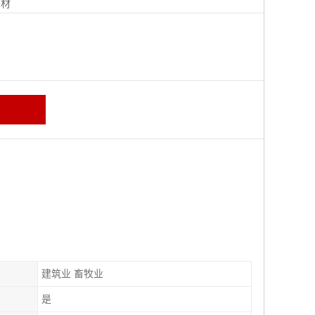
钢材
建筑业 畜牧业
是