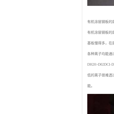
有机涂层钢板的
有机涂层钢板的
基板慢得多，在
各种离子均能通
DH20>D02
低的离子很难透
能。