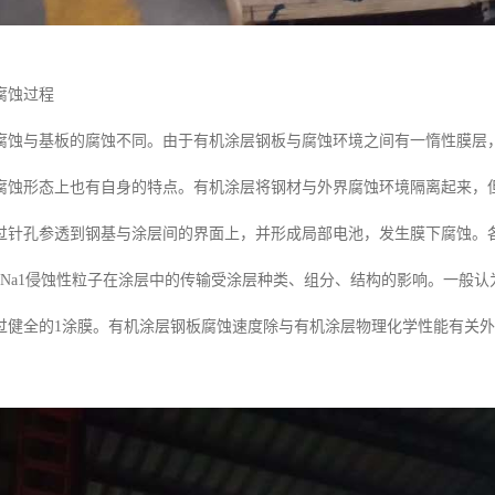
腐蚀过程
腐蚀与基板的腐蚀不同。由于有机涂层钢板与腐蚀环境之间有一惰性膜层
腐蚀形态上也有自身的特点。有机涂层将钢材与外界腐蚀环境隔离起来，
过针孔参透到钢基与涂层间的界面上，并形成局部电池，发生膜下腐蚀。
DCI-DNa1侵蚀性粒子在涂层中的传输受涂层种类、组分、结构的影响。
过健全的1涂膜。有机涂层钢板腐蚀速度除与有机涂层物理化学性能有关