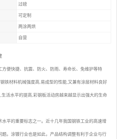
过磅
可定制
两涂两烘
自营
建
工方便快捷、抗震、防火、防雨、寿命长、免维护等特
钢铁材料机械强度高,易成型的性能,又兼有涂层材料良好
,生活水平的提高,彩钢板活动房越来越显示出强大的生命
术水平的重要标志之一。近十几年我国钢铁工业的高速增
问题。涂镀行业也是如此，产品结构调整有利于企业与行