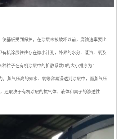
，使基板受到保护，在涂层未被破坏以前，腐蚀速率要比
但有机涂层往往存在微小针孔，外界的水分、蒸汽、氧及
各种粒子在有机涂层中的扩散系数D的大小排序为：
一般认为，蒸气压高的如水、氧等容易浸透到涂层中，而蒸气压
外，还取决于有机涂层的抗气体、液体和离子的渗透性