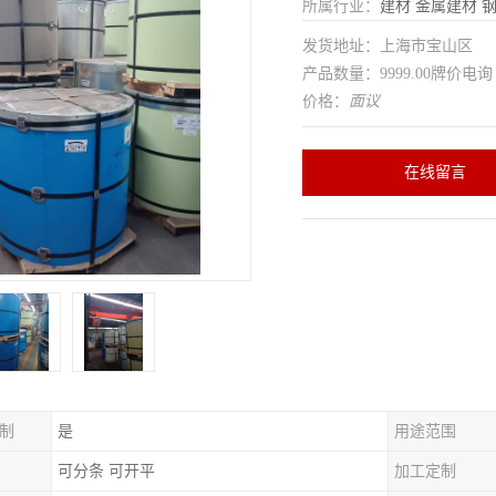
所属行业：
建材
金属建材
发货地址：上海市宝山区
产品数量：9999.00牌价电询
价格：
面议
在线留言
制
是
用途范围
可分条 可开平
加工定制