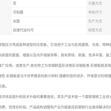
否
计量方式
可贴膜
非标尺寸
全国
生产方式
自提代运均可
经营方式
经辊压冷弯成各种波型的压型板，它适用于工业与民用建筑、仓库、特种
构房屋的屋面、墙面以及内外墙装饰等，具有质轻、高强、色泽丰富、施
推广应用。成卷生产,故也称之为宝钢鲜蓝彩涂卷彩涂钢板卷.彩钢板既具有
蚀性.彩钢板是当今世界推崇的新兴材料.随着科技的进步、环境意识的增强
前景。
经济效益提升和技术升级的重要途径，其生产技术是一个国家钢铁工业技
消费、低增长阶段。产品结构调整和产业升级是目前钢铁行业亟待解决的