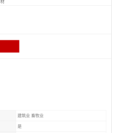
钢材
建筑业 畜牧业
是