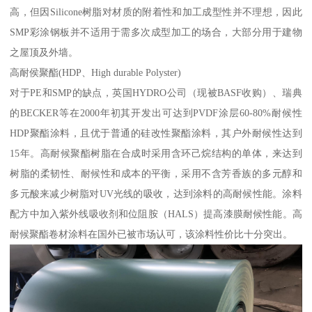
高，但因Silicone树脂对材质的附着性和加工成型性并不理想，因此
SMP彩涂钢板并不适用于需多次成型加工的场合，大部分用于建物
之屋顶及外墙。
高耐侯聚酯(HDP、High durable Polyster)
对于PE和SMP的缺点，英国HYDRO公司（现被BASF收购）、瑞典
的BECKER等在2000年初其开发出可达到PVDF涂层60-80%耐候性
HDP聚酯涂料，且优于普通的硅改性聚酯涂料，其户外耐候性达到
15年。高耐候聚酯树脂在合成时采用含环己烷结构的单体，来达到
树脂的柔韧性、耐候性和成本的平衡，采用不含芳香族的多元醇和
多元酸来减少树脂对UV光线的吸收，达到涂料的高耐候性能。涂料
配方中加入紫外线吸收剂和位阻胺（HALS）提高漆膜耐候性能。高
耐候聚酯卷材涂料在国外已被市场认可，该涂料性价比十分突出。