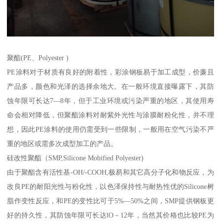
聚酯(PE、Polyester )
PE涂料对于材质有良好的附着性，彩涂钢板易于加工成型，价廉且
产品多，颜色和光泽的选择余地大。在一般环境直接曝露下，其防
蚀年限可长达7—8年，但于工业环境或污染严重的地区，其使用寿
命会相对降低，但聚酯涂料对耐紫外光性与涂膜耐粉化性，并不理
想，因此PE涂料的使用仍需受到一些限制，一般用在空气污染不严
重的地区或需多次成型加工的产品。
硅改性聚酯（SMP,Silicone Mobified Polyester)
由于聚酯含有活性基-OH/-COOH,极易和其它高分子化和物反应，为
改良PE的耐阳光性与粉化性，以色泽保持性与耐热性优的Silicone树
脂作变性反应，和PE的变性比可于5%—50%之间，SMP提供钢板更
好的持久性，其防蚀年限可长达lO－12年，当然其价格也比较PE为