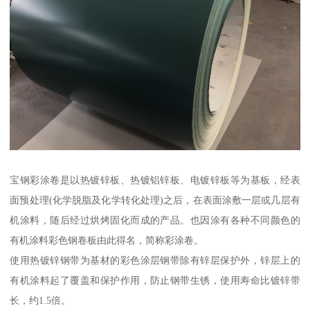
宝钢彩涂卷是以热镀锌板、热镀铝锌板、电镀锌板等为基板，经表
面预处理(化学脱脂及化学转化处理)之后，在表面涂敷一层或几层有
机涂料，随后经过烘烤固化而成的产品。也因涂有各种不同颜色的
有机涂料彩色钢卷板由此得名，简称彩涂卷。
使用热镀锌钢带为基材的彩色涂层钢带除有锌层保护外，锌层上的
有机涂料起了覆盖和保护作用，防止钢带生锈，使用寿命比镀锌带
长，约1.5倍。