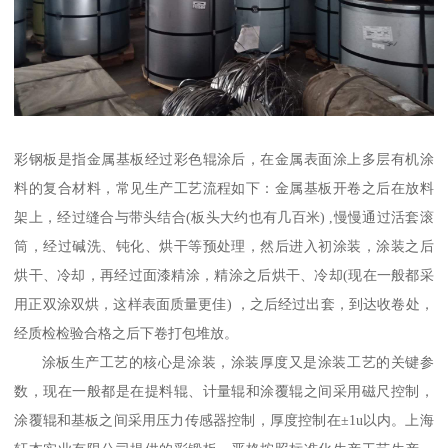
彩钢板是指金属基板经过彩色辊涂后，在金属表面涂上多层有机涂
料的复合材料，常见生产工艺流程如下：金属基板开卷之后在放料
架上，经过缝合与带头结合(板头大约也有几百米) ,慢慢通过活套滚
筒，经过碱洗、钝化、烘干等预处理，然后进入初涂装，涂装之后
烘干、冷却，再经过面漆精涂，精涂之后烘干、冷却(现在一般都采
用正双涂双烘，这样表面质量更佳) ，之后经过出套，到达收卷处，
经质检检验合格之后下卷打包堆放。
涂板生产工艺的核心是涂装，涂装厚度又是涂装工艺的关键参
数，现在一般都是在提料辊、计量辊和涂覆辊之间采用磁尺控制，
涂覆辊和基板之间采用压力传感器控制，厚度控制在±1u以内。上海