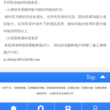
不同彩涂板的性能差异：
(1)基材采用镀锌板与镀铝锌板的区别：
镀锌层与镀铝锌合金相比，化学性质相对活泼，因此防腐蚀能力差
别较大。在同等室外条件下的测试表明，镀铝锌板的使用年限为镀
锌板的四倍以上。
(2)表面烤漆材质差异
表面烤漆树脂有聚酯树脂(PE) 、强化砂化酯树脂(P)和聚二氟乙烯树
脂(PVDF).
m.shxbsy168.b2b168.com
Top
主营产品：宝钢彩钢板 宝钢氟碳彩钢板 宝钢高耐候彩钢板 宝钢彩涂卷 宝钢彩涂板 宝钢彩钢卷
版权所有：上海轩本实业有限公司