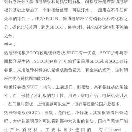
镀锌卷板分为普通电解板和耐指纹电解板。耐指纹板是在普通电解
板的基础上增加了一个耐指纹处理，可抗汗水，一般用在不作任何
处理的零件上，牌为SECC-N。普通电解板又有磷化板和钝化板之
分，磷化比较常用，牌为SECC-P，俗称p料。钝化板有涂油和不涂油
之分。
举例：
热浸锌钢板(SGCC)较电镀锌卷板(SECC)有一优点，SECC折弯与断
面极容易生锈，SGCC则好多了!机箱通常采用SECC或者SGCC镀锌
卷板，采用这种材料的机箱钢板颜色发亮，有金属的光泽，这种钢
板的优点是抗腐蚀能力好。
电镀锌卷板(SECC)：均匀，主要进口，耐指纹，具有很优越的耐蚀
性，而且保持了冷轧板的加工性。用途：家电产品，电脑机壳以及
一些门板与面板，上海宝钢可以生产，但锌层质量较国外差很多。
热浸锌钢板(SGCC)：浸镀，亮白色，小锌花，其实很难看出锌花
吧，大锌花很明显的可以看到那种六边形的花块，国内尚无钢厂能
生产出的材料，主要从国外进口的，有chinasteel ，