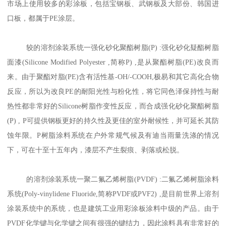
市场上使用较多的彩涂板，包括宝钢板、武钢板及大部份、韩国进
口板，都属于PE涂层。
较的溶剂涂装系统一强化砂化聚酯树脂(P) :强化砂化疑酯树脂
面漆(Silicone Modified Polyester ,简称P) ,是从聚酯树脂(PE)改良而
来。由于聚酯对脂(PE)含有活性基-OH/-COOH,极易和其它高化合物
反应，所以为改良PE的耐阳光性与粉化性，将它同色泽保持性与耐
热性都非常好的Silicone树脂作变性反应，而合成强化砂化聚酯树脂
(P) , P可提供钢板更好的持久性及更佳的室外耐候性，并可延长其防
蚀年限。P树脂涂料系统在户外常规气候及有迪当雨量洗涤的情况
下，可在十至十五年内，漆层不产生裂痕、剥落或松脱。
的溶剂涂装系统一聚二氟乙烯树脂(PVDF) :二氟乙烯树脂涂料
系统(Poly-vinylidene Fluoride,简称PVDF或PVF2) ,是目前世界上溶剂
涂装系统中的系统，也是建筑工业用彩涂板涂料中级的产品。由于
PVDF化学键与化学键之间有很强的键结力，因此涂料具有非常好的