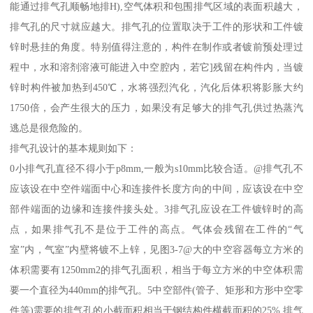
能通过排气孔顺畅地排H),空气体积和包围排气区域的表面积越大，
排气孔的尺寸就应越大。排气孔的位置取决于工件的形状和工件镀
锌时悬挂的角度。特别值得注意的，构件在制作或者镀前预处理过
程中，水和溶剂溶液可能进入中空腔内，若它]残留在构件内，当镀
锌时构件被加热到450℃，水将强烈汽化，汽化后体积将影胀大约
1750倍，会产生很大的压力，如果没有足够大的排气孔供过热蒸汽
逃总是很危险的。
排气孔设计的基本规则如下：
0小排气孔直径不得小于p8mm,一般为s10mm比较合适。@排气孔不
应该设在中空件端面中心和连接件长度方向的中间，应该设在中空
部件端面的边缘和连接件接头处。3排气孔应设在工件镀锌时的高
点，如果排气孔不是位于工件的高点。气体会残留在工件的“气
室”内，气室”内壁将镀不上锌，见图3-7@大的中空容器每立方米的
体积需要有1250mm2的排气孔面积，相当于每立方米的中空体积需
要一个直径为440mm的排气孔。5中空部件(管子、矩形和方形中空零
件等)需要的排气孔的小截面积相当于钢结构件横截面积的25%,排气