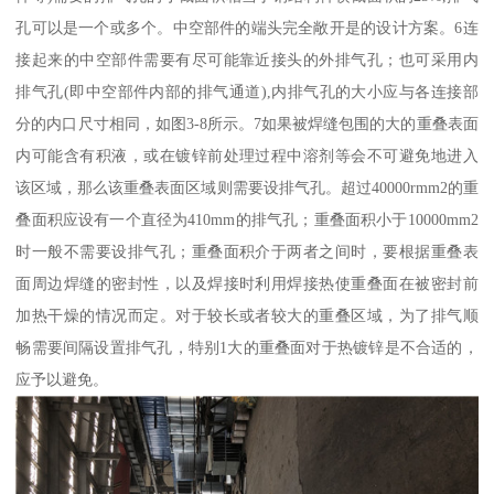
孔可以是一个或多个。中空部件的端头完全敞开是的设计方案。6连
接起来的中空部件需要有尽可能靠近接头的外排气孔；也可采用内
排气孔(即中空部件内部的排气通道),内排气孔的大小应与各连接部
分的内口尺寸相同，如图3-8所示。7如果被焊缝包围的大的重叠表面
内可能含有积液，或在镀锌前处理过程中溶剂等会不可避免地进入
该区域，那么该重叠表面区域则需要设排气孔。超过40000rmm2的重
叠面积应设有一个直径为410mm的排气孔；重叠面积小于10000mm2
时一般不需要设排气孔；重叠面积介于两者之间时，要根据重叠表
面周边焊缝的密封性，以及焊接时利用焊接热使重叠面在被密封前
加热干燥的情况而定。对于较长或者较大的重叠区域，为了排气顺
畅需要间隔设置排气孔，特别1大的重叠面对于热镀锌是不合适的，
应予以避免。