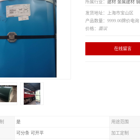
所属行业：
建材
金属建材
发货地址：上海市宝山区
产品数量：9999.00牌价电询
价格：
面议
在线留言
制
是
用途范围
可分条 可开平
加工定制