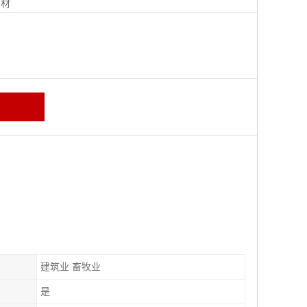
钢材
建筑业 畜牧业
是