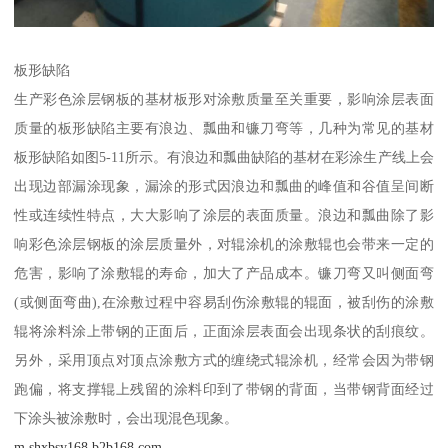
板形缺陷
生产彩色涂层钢板的基材板形对涂敷质量至关重要，影响涂层表面
质量的板形缺陷主要有浪边、瓢曲和镰刀弯等，几种为常见的基材
板形缺陷如图5-11所示。有浪边和瓢曲缺陷的基材在彩涂生产线上会
出现边部漏涂现象，漏涂的形式因浪边和瓢曲的峰值和谷值呈间断
性或连续性特点，大大影响了涂层的表面质量。浪边和瓢曲除了影
响彩色涂层钢板的涂层质量外，对辊涂机的涂敷辊也会带来一定的
危害，影响了涂敷辊的寿命，加大了产品成本。镰刀弯又叫侧面弯
(或侧面弯曲),在涂敷过程中容易刮伤涂敷辊的辊面，被刮伤的涂敷
辊将涂料涂上带钢的正面后，正面涂层表面会出现条状的刮痕纹。
另外，采用顶点对顶点涂敷方式的缠绕式辊涂机，经常会因为带钢
跑偏，将支撑辊上残留的涂料印到了带钢的背面，当带钢背面经过
下涂头被涂敷时，会出现混色现象。
m.shxbsy168.b2b168.com