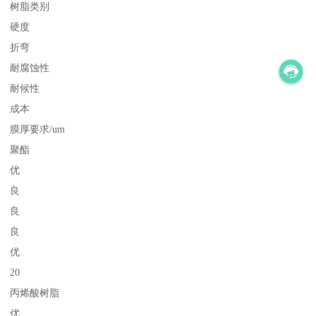
树脂类别
硬度
折弯
耐腐蚀性
耐候性
成本
膜厚要求/um
聚酯
优
良
良
良
优
20
丙烯酸树脂
优