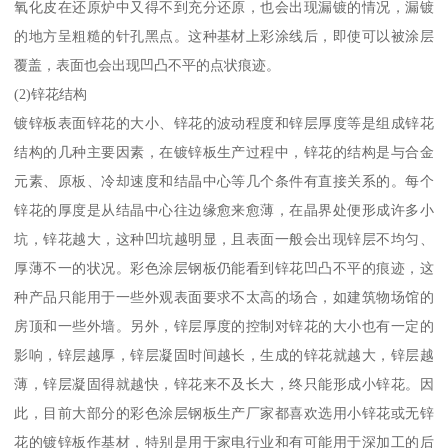
氧化皮在还原炉中又得不到充分还原，也会出现漏镀的情况，漏镀
的地方呈粗糙的针孔黑点。这种基材上彩涂线后，即使可以被涂层
覆盖，表面也会出现凹凸不平的点状痕迹。
(2)锌花结构
镀锌板表面锌花的大小、锌花的波动程度和锌层厚度等是组成锌花
结构的几种主要因素，在镀锌板生产过程中，锌花的结构是与合金
元素、原板、冷却速度和结晶中心等几个条件有直接关系的。每个
锌花的厚度是从结晶中心往边缘愈来愈薄，在晶界处便形成许多小
坑，锌花越大，这种凹坑越明显，且表面一般会出现锌层不均匀、
厚薄不一的状况。彩色涂层钢板仍能看到锌花凹凸不平的痕迹，这
种产品只能用于一些外观表面要求不太高的场合，如建筑物场馆的
房顶和一些外墙。另外，锌层厚度的控制对锌花的大小也有一定的
影响，锌层越厚，锌层凝固时间越长，生成的锌花就越大，锌层越
薄，锌层凝固得就越快，锌花来不及长大，终只能形成小锌花。因
此，目前大部分的彩色涂层钢板生产厂家都喜欢选用小锌花或无锌
花的镀锌板作基材，特别是用于家电行业和有可能用于深加工的后