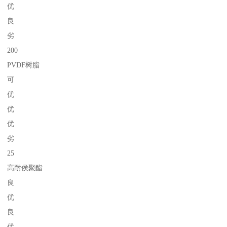
优
良
劣
200
PVDF树脂
可
优
优
优
劣
25
高耐侯聚酯
良
优
良
优