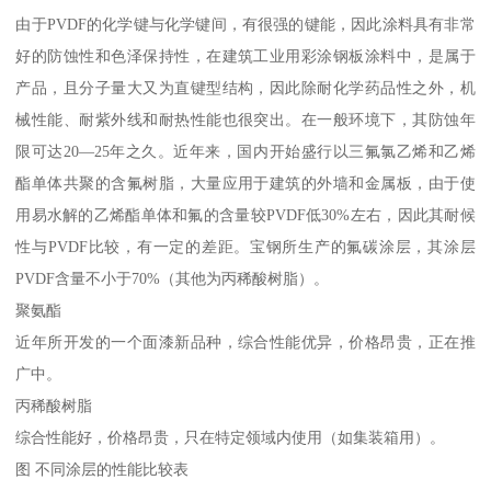
由于PVDF的化学键与化学键间，有很强的键能，因此涂料具有非常
好的防蚀性和色泽保持性，在建筑工业用彩涂钢板涂料中，是属于
产品，且分子量大又为直键型结构，因此除耐化学药品性之外，机
械性能、耐紫外线和耐热性能也很突出。在一般环境下，其防蚀年
限可达20—25年之久。近年来，国内开始盛行以三氟氯乙烯和乙烯
酯单体共聚的含氟树脂，大量应用于建筑的外墙和金属板，由于使
用易水解的乙烯酯单体和氟的含量较PVDF低30%左右，因此其耐候
性与PVDF比较，有一定的差距。宝钢所生产的氟碳涂层，其涂层
PVDF含量不小于70%（其他为丙稀酸树脂）。
聚氨酯
近年所开发的一个面漆新品种，综合性能优异，价格昂贵，正在推
广中。
丙稀酸树脂
综合性能好，价格昂贵，只在特定领域内使用（如集装箱用）。
图 不同涂层的性能比较表