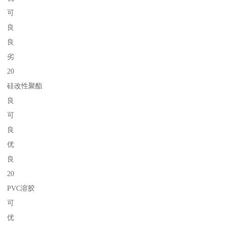
可
良
良
劣
20
硅改性聚酯
良
可
良
优
良
20
PVC溶胶
可
优