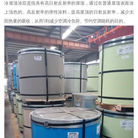
冷屋顶涂层是指具有高日射反射率的屋顶，通过在普通屋顶表面涂
上浅色的、高反射率的弹性涂料，提高屋顶的日射反射率，减少太
阳热量的吸收，从而5到减少空调冷负荷、节约空调能耗的目的。