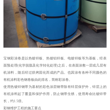
宝钢彩涂卷是以热镀锌板、热镀铝锌板、电镀锌板等为基板，经表
面预处理(化学脱脂及化学转化处理)之后，在表面涂敷一层或几层有
机涂料，随后经过烘烤固化而成的产品。也因涂有各种不同颜色的
有机涂料彩色钢卷板由此得名，简称彩涂卷。
使用热镀锌钢带为基材的彩色涂层钢带除有锌层保护外，锌层上的
有机涂料起了覆盖和保护作用，防止钢带生锈，使用寿命比镀锌带
长，约1.5倍。
彩钢维护工程的施工要点