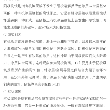
阳极抗蚀是指有机涂层膜下发生了阳极溶解反应使涂层从金属基体
离的一种有机涂层钢板的腐蚀形态。它是有机涂层钢板遭受腐蚀破
坏重要的一种形式。在阴极上有机涂层钢板上会发生阳极坑蚀，可
能出现膜的剥离破坏。图5-7所示为阳极坑蚀。
(3)阴极剥离
有机涂层钢板设备如船舶、海上平台和地下管道，以及盛水溶液的
大型槽罐的内壁常采用阴极保护手段防止腐蚀。阴极保护不理想的
后果之一是产生有缺陷的涂层，这种涂层由于阴极反应而失去附着
力，涂层从金属离，这种现象称为阴极剥离。它主要是由于阴极吸
氧反应所产生的高pH值，对涂层/金属界面之间结合力起了破坏作
用，在没有外加电流时，由于涂层下局部腐蚀电池作用，产生阴极
剥离的破坏。阴极剥离实例见图5-8,[9]
(4)丝状腐蚀
丝状腐蚀是指有机涂层金属在腐蚀过程中产生纤维状的丝(或线)的一
种腐蚀形态，它是一种形式的阳极坑蚀。一般在潮湿环境下出现，