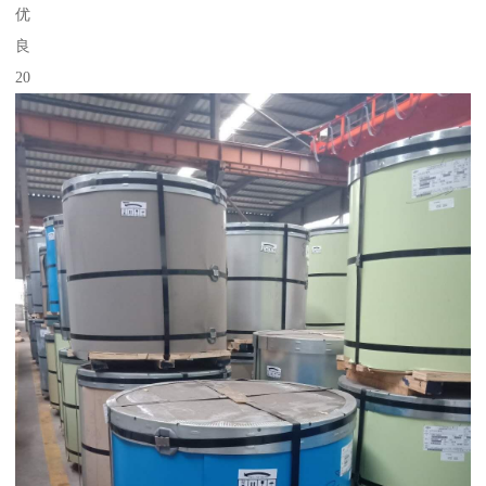
优
良
20