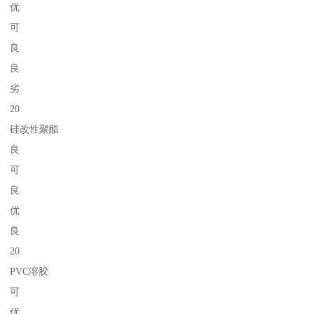
优
可
良
良
劣
20
硅改性聚酯
良
可
良
优
良
20
PVC溶胶
可
优