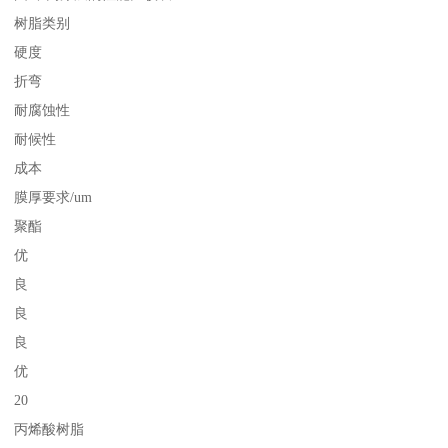
树脂类别
硬度
折弯
耐腐蚀性
耐候性
成本
膜厚要求/um
聚酯
优
良
良
良
优
20
丙烯酸树脂