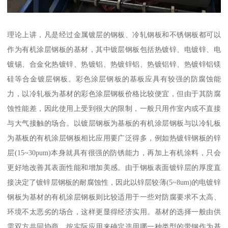
理论上讲，凡是经过金属镀层的钢板、冷轧钢板和不锈钢板都可以
作为有机涂层钢板的基材，其中镀层钢板包括热镀锌、电镀锌、电
镀锡、合金化热镀锌、热镀铝、热镀锌铝、热镀铝锌、热镀锌铝镁
硅等合金镀层钢板。彩色涂层钢板的基板应具有较强的防腐蚀能
力，以冷轧板为基材的彩色涂层钢板价格比较便宜，但由于其防腐
蚀性能差，因此使用上受到很大的限制，一般只用作室内或不直接
与大气接触的场合。以镀层钢板为基板的有机涂层钢板与以冷轧板
为基板的有机涂层钢板相比应用要广泛得多，例如热镀锌钢板的锌
层(15~30pum)本身就具有很强的防锈能力，再加上有机涂料，只会
更好地改善其表面性能和增加美感。由于钢板表面镀锌层的厚度直
接决定了镀锌层钢板的耐腐蚀性，因此以锌层较薄(5~8um)的电镀锌
钢板为基材的有机涂层钢板则比较适用于一些对防腐要求不太高、
环境不太恶劣的场合，这样更显得经济实用。基材的选择一般由供
需双方共同协商，按实际应用来确定选用哪一种类型的带钢作为基