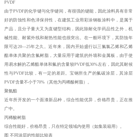
PVDF
由于PVDF的化学键与化学键间，有很强的键能，因此涂料具有非常
好的防蚀性和色泽保持性，在建筑工业用彩涂钢板涂料中，是属于
产品，且分子量大又为直键型结构，因此除耐化学药品性之外，机
械性能、耐紫外线和耐热性能也很突出。在一般环境下，其防蚀年
限可达20—25年之久。近年来，国内开始盛行以三氟氯乙烯和乙烯
酯单体共聚的含氟树脂，大量应用于建筑的外墙和金属板，由于使
用易水解的乙烯酯单体和氟的含量较PVDF低30%左右，因此其耐候
性与PVDF比较，有一定的差距。宝钢所生产的氟碳涂层，其涂层
PVDF含量不小于70%（其他为丙稀酸树脂）。
聚氨酯
近年所开发的一个面漆新品种，综合性能优异，价格昂贵，正在推
广中。
丙稀酸树脂
综合性能好，价格昂贵，只在特定领域内使用（如集装箱用）。
图 不同涂层的性能比较表