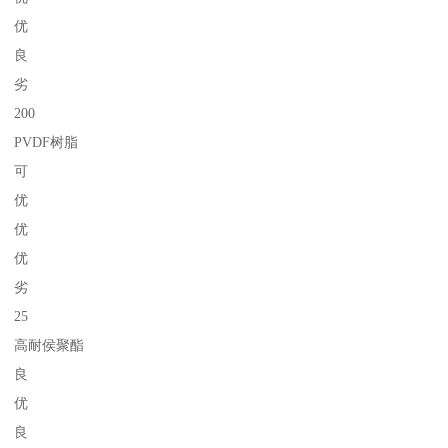
优
良
劣
200
PVDF树脂
可
优
优
优
劣
25
高耐侯聚酯
良
优
良