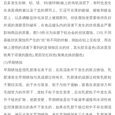
且多发生在钢、铝、镁、锌(镀锌钢)板上的有机涂层下，有时也发生
在表面偶然被沾染了盐的裸羽上。它还可在薄的镀锡、镀银和镀金
层上，以及磷酸盐转化涂层上被观察到。丝状腐蚀使需要保持良好
外观的漆膜受到破坏，在食品罐头内的清漆下发生的丝状腐会严重
影响商品的质量。图5-9所示为涂膜下铝合金的丝状腐蚀。[10].不同
基板丝状腐蚀所产生的“丝”有不同的外貌，例如在铝上呈粒状，而在
钢上透明的清漆下看到的是很细且尖的丝，其头部呈蓝色(高浓度亚
铁离子溶液的颜色),尾部呈红棕色(氢氧化铁的颜色).
(5)早期锈蚀
早期锈蚀是指乳胶漆在表干后，在高湿条件下发生的斑点锈蚀。乳
胶漆发生早期锈蚀与其成膜过程有关。乳胶漆的成膜过程靠乳胶粒
子聚结实现。由于水分蒸发、权子与粒子接触，接着在表面张力和
毛细管力的作用下，使粒子粒子发生形变，后在乳胶粒子中发生高
升子链的扩散，使膜变硬，早期锈蚀是在干燥速率减慢和水溶性铁
盐经漆膜浸出的条件下发生的，如果在乳胶干燥过程中不存在潮湿
条件、便不会发生早期锈蚀。发生早期锈蚀有三个条件：乳胶漆薄