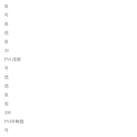
良
可
良
优
良
20
PVC溶胶
可
优
优
良
劣
200
PVDF树脂
可