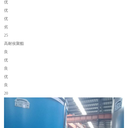
优
优
优
劣
25
高耐侯聚酯
良
优
良
优
良
20