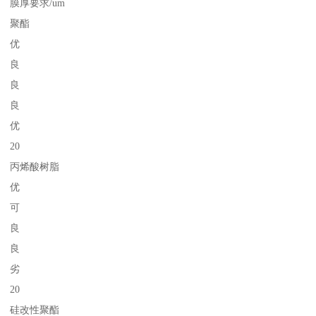
膜厚要求/um
聚酯
优
良
良
良
优
20
丙烯酸树脂
优
可
良
良
劣
20
硅改性聚酯