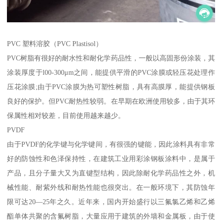
PVC 塑料溶胶（PVC Plastisol）
PVC树脂有很好的耐水性和耐化学药品性，一般以高固形份涂装，其
涂装厚度于l00-300μm之间，能提供平滑的PVC涂膜或轻压花处理作
压花涂膜;由于PVC涂膜为热可塑性树脂，具有高膜厚，能提供钢板
良好的保护。但PVC耐热性较弱。在早期在欧洲使用较多，由于其环
保属性相对较差，目前使用越来越少。
PVDF
由于PVDF的化学键与化学键间，有很强的键能，因此涂料具有非常
好的防蚀性和色泽保持性，在建筑工业用彩涂钢板涂料中，是属于
产品，且分子量大又为直键型结构，因此除耐化学药品性之外，机
械性能、耐紫外线和耐热性能也很突出。在一般环境下，其防蚀年
限可达20—25年之久。近年来，国内开始盛行以三氟氯乙烯和乙烯
酯单体共聚的含氟树脂，大量应用于建筑的外墙和金属板，由于使