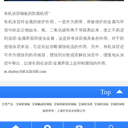
有机涂层钢板的防腐机理“
有机涂层对金属的保护作用，一是作为屏障，将被保护的金属与环
境中的反立物如水、氧、二氧化碳和离子等隔离起来，使之不易进
到涂层/金属界面而侵虫金属，这是所有涂层都具备的作用。对于防
侵蚀涂层来说，它还应起切断腐蚀电流的作用。另外，有机涂层还
可作为缓蚀剂的存储器，缓蚀剂分散或溶解在涂层中，缓慢地从涂
层中释出，以便长期在涂层/金属界面上起抑制腐蚀的作用。
m.shxbsy168.b2b168.com
Top
主营产品：宝钢彩钢板 宝钢氟碳彩钢板 宝钢高耐候彩钢板 宝钢彩涂卷 宝钢彩涂板 宝钢彩钢卷
版权所有：上海轩本实业有限公司