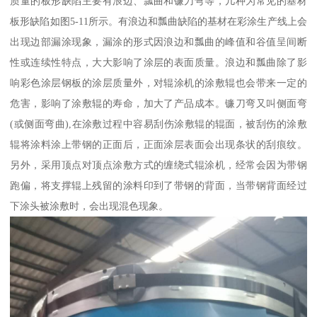
质量的板形缺陷主要有浪边、瓢曲和镰刀弯等，几种为常见的基材
板形缺陷如图5-11所示。有浪边和瓢曲缺陷的基材在彩涂生产线上会
出现边部漏涂现象，漏涂的形式因浪边和瓢曲的峰值和谷值呈间断
性或连续性特点，大大影响了涂层的表面质量。浪边和瓢曲除了影
响彩色涂层钢板的涂层质量外，对辊涂机的涂敷辊也会带来一定的
危害，影响了涂敷辊的寿命，加大了产品成本。镰刀弯又叫侧面弯
(或侧面弯曲),在涂敷过程中容易刮伤涂敷辊的辊面，被刮伤的涂敷
辊将涂料涂上带钢的正面后，正面涂层表面会出现条状的刮痕纹。
另外，采用顶点对顶点涂敷方式的缠绕式辊涂机，经常会因为带钢
跑偏，将支撑辊上残留的涂料印到了带钢的背面，当带钢背面经过
下涂头被涂敷时，会出现混色现象。