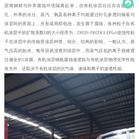
层将钢材与外界腐蚀环境隔离起来，但有机涂层往往存在微小针
孔，外界的水分、蒸汽、氧及各种离子均能通过针孔参透到钢基与
涂层间的界面上，并形成局部电池，发生膜下腐蚀。各种粒子在有
机涂层中的扩散系数D的大小排序为：DH20>D02DCI-DNa1侵蚀性粒
子在涂层中的传输受涂层种类、组分、结构的影响。一般认为，蒸
气压高的如水、氧等容易浸透到涂层中，而蒸气压低的离子很难透
过健全的1涂膜。有机涂层钢板腐蚀速度除与有机涂层物理化学性能
有关外，还取决于有机涂层的抗气体、液体和离子的渗透性能。