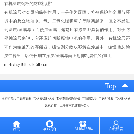
有机涂层钢板的防腐机理“
有机涂层对金属的保护作用，一是作为屏障，将被保护的金属与环
境中的反立物如水、氧、二氧化碳和离子等隔离起来，使之不易进
到涂层/金属界面而侵虫金属，这是所有涂层都具备的作用。对于防
侵蚀涂层来说，它还应起切断腐蚀电流的作用。另外，有机涂层还
可作为缓蚀剂的存储器，缓蚀剂分散或溶解在涂层中，缓慢地从涂
层中释出，以便长期在涂层/金属界面上起抑制腐蚀的作用。
m.shxbsy168.b2b168.com
Top
主营产品：宝钢彩钢板 宝钢氟碳彩钢板 宝钢高耐候彩钢板 宝钢彩涂卷 宝钢彩涂板 宝钢彩钢卷
版权所有：上海轩本实业有限公司
首页
在线QQ
18116413584
在线留言