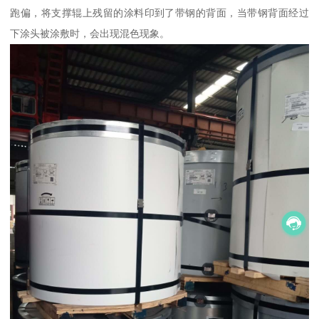
跑偏，将支撑辊上残留的涂料印到了带钢的背面，当带钢背面经过
下涂头被涂敷时，会出现混色现象。