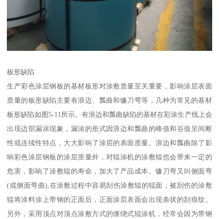
板形缺陷
生产彩色涂层钢板的基材板形对涂敷质量至关重要，影响涂层表面
质量的板形缺陷主要有浪边、瓢曲和镰刀弯等，几种为常见的基材
板形缺陷如图5-11所示。有浪边和瓢曲缺陷的基材在彩涂生产线上会
出现边部漏涂现象，漏涂的形式因浪边和瓢曲的峰值和谷值呈间断
性或连续性特点，大大影响了涂层的表面质量。浪边和瓢曲除了影
响彩色涂层钢板的涂层质量外，对辊涂机的涂敷辊也会带来一定的
危害，影响了涂敷辊的寿命，加大了产品成本。镰刀弯又叫侧面弯
(或侧面弯曲),在涂敷过程中容易刮伤涂敷辊的辊面，被刮伤的涂敷
辊将涂料涂上带钢的正面后，正面涂层表面会出现条状的刮痕纹。
另外，采用顶点对顶点涂敷方式的缠绕式辊涂机，经常会因为带钢