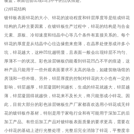
覆盖，表面也会出现凹凸不平的点状痕迹。
(2)锌花结构
镀锌板表面锌花的大小、锌花的波动程度和锌层厚度等是组成锌花
结构的几种主要因素，在镀锌板生产过程中，锌花的结构是与合金
元素、原板、冷却速度和结晶中心等几个条件有直接关系的。每个
锌花的厚度是从结晶中心往边缘愈来愈薄，在晶界处便形成许多小
坑，锌花越大，这种凹坑越明显，且表面一般会出现锌层不均匀、
厚薄不一的状况。彩色涂层钢板仍能看到锌花凹凸不平的痕迹，这
种产品只能用于一些外观表面要求不太高的场合，如建筑物场馆的
房顶和一些外墙。另外，锌层厚度的控制对锌花的大小也有一定的
影响，锌层越厚，锌层凝固时间越长，生成的锌花就越大，锌层越
薄，锌层凝固得就越快，锌花来不及长大，终只能形成小锌花。因
此，目前大部分的彩色涂层钢板生产厂家都喜欢选用小锌花或无锌
花的镀锌板作基材，特别是用于家电行业和有可能用于深加工的后
加工产品。有些后加工产品对镀锌板表面质量的要求更高，需要在
小锌花的基础上进行光整处理，光整后完全消除了锌花，平整度非