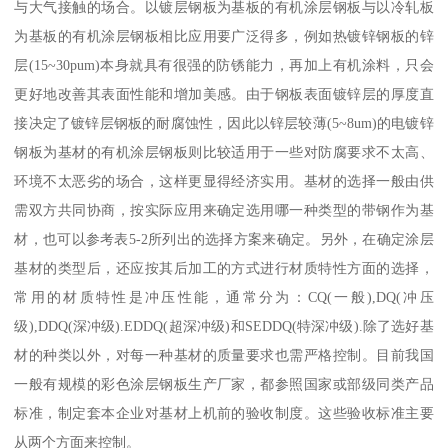
与大气接触的场合。以镀层钢板为基板的有机涂层钢板与以冷轧板
为基板的有机涂层钢板相比应用要广泛得多，例如热镀锌钢板的锌
层(15~30pum)本身就具有很强的防锈能力，再加上有机涂料，只会
更好地改善其表面性能和增加美感。由于钢板表面镀锌层的厚度直
接决定了镀锌层钢板的耐腐蚀性，因此以锌层较薄(5~8um)的电镀锌
钢板为基材的有机涂层钢板则比较适用于一些对防腐要求不太高、
环境不太恶劣的场合，这样更显得经济实用。基材的选择一般由供
需双方共同协商，按实际应用来确定选用哪一种类型的带钢作为基
材，也可以参考表5-2所列出的选择方案来确定。另外，在确定涂层
基材的类型后，还应按其后加工的方式进行材质特性方面的选择，
常用的材质特性是冲压性能，通常分为：CQ(一般),DQ(冲压
级),DDQ(深冲级).EDDQ(超深冲级)和SEDDQ(特深冲级).除了选好基
材的种类以外，对每一种基材的质量要求也需严格控制。目前我国
一般有规模的彩色涂层钢板生产厂家，都参照国家或部级同类产品
标准，制定套本企业对基材上机前的验收制度。这些验收标准主要
从两个方面来控制。