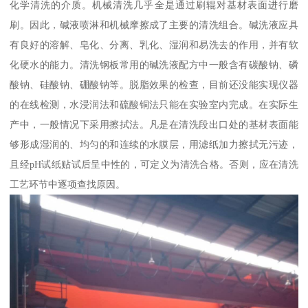
化学清洗的介质。机械清洗几乎全是通过刷辊对基材表面进行磨
刷。因此，碱液喷淋和机械摩擦成了主要的清洗组合。碱洗液应具
有良好的溶解、皂化、分离、乳化、湿润和易洗去的作用，并有软
化硬水的能力。清洗钢板常用的碱洗液配方中一般含有碳酸钠、磷
酸钠、硅酸钠、硼酸钠等。脱脂效果的检查，目前还没能实现仪器
的在线检测，水浸润法和硫酸铜法只能在实验室内完成。在实际生
产中，一般情况下采用擦拭法。凡是在清洗段出口处的基材表面能
够形成湿润的、均匀的和连续的水膜层，用滤纸加力擦拭无污迹，
且经pH试纸贴试后呈中性的，可定义为清洗合格。否则，应在清洗
工艺环节中逐项查找原因。