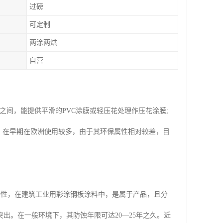
过磅
可定制
两涂两烘
自营
m之间，能提供平滑的PVC涂膜或轻压花处理作压花涂膜;
弱。在早期在欧洲使用较多，由于其环保属性相对较差，目
持性，在建筑工业用彩涂钢板涂料中，是属于产品，且分
出。在一般环境下，其防蚀年限可达20—25年之久。近