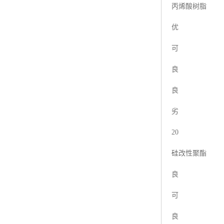
丙烯酸树脂
优
可
良
良
劣
20
硅改性聚酯
良
可
良