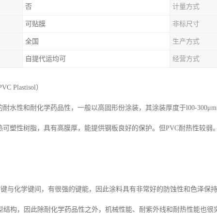
否
计量方式
可贴膜
非标尺寸
全国
生产方式
自提代运均可
经营方式
 Plastisol）
的耐水性和耐化学药品性，一般以高固形份涂装，其涂装厚度于l00-300μ
为热可塑性树脂，具有高膜厚，能提供钢板良好的保护。但PVC耐热性较
。
化学键与化学键间，有很强的键能，因此涂料具有非常好的防蚀性和色泽保
型结构，因此除耐化学药品性之外，机械性能、耐紫外线和耐热性能也很突