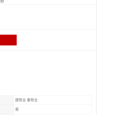
钢材
建筑业 畜牧业
是