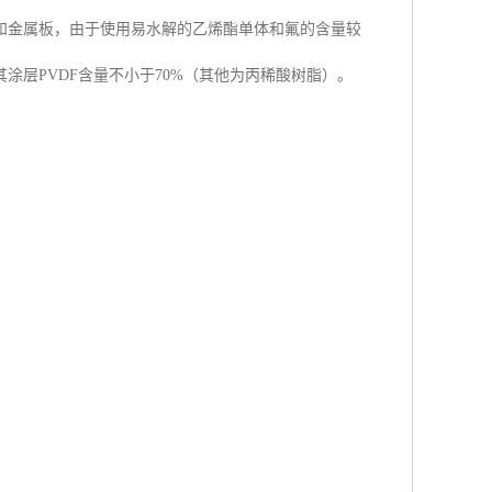
和金属板，由于使用易水解的乙烯酯单体和氟的含量较
其涂层PVDF含量不小于70%（其他为丙稀酸树脂）。