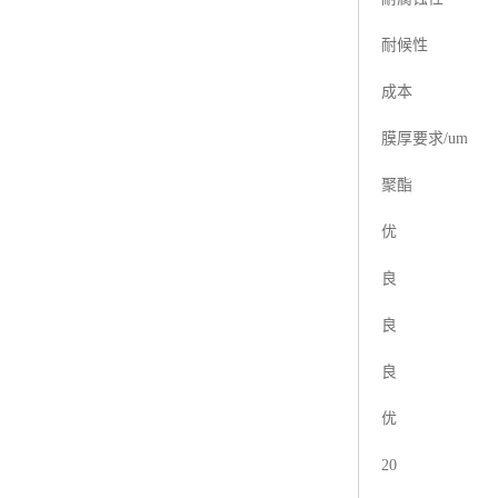
耐候性
成本
膜厚要求/um
聚酯
优
良
良
良
优
20