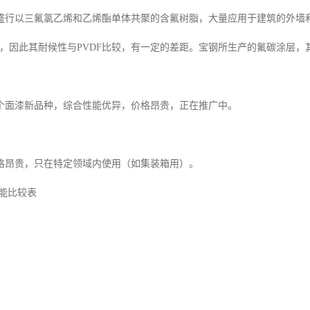
盛行以三氟氯乙烯和乙烯酯单体共聚的含氟树脂，大量应用于建筑的外墙
左右，因此其耐候性与PVDF比较，有一定的差距。宝钢所生产的氟碳涂层，
个面漆新品种，综合性能优异，价格昂贵，正在推广中。
格昂贵，只在特定领域内使用（如集装箱用）。
性能比较表