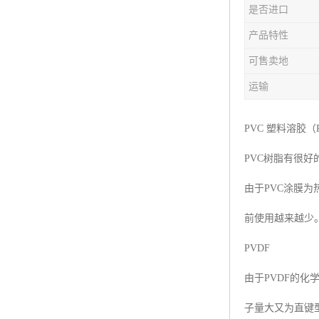
是否进口
产品特性
可售卖地
运输
PVC 塑料溶胶（PVC
PVC树脂有很好
由于PVC涂膜
前使用越来越少
PVDF
由于PVDF的
子量大又为直键