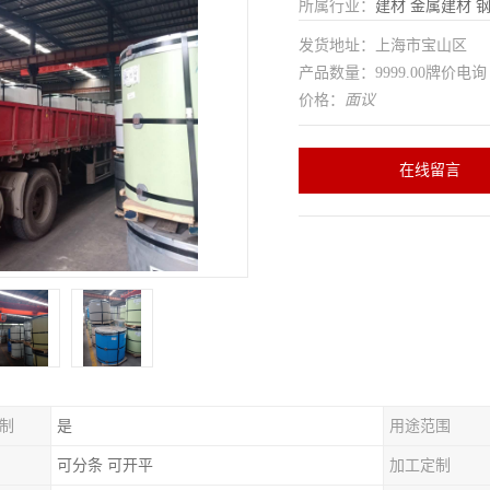
所属行业：
建材
金属建材
发货地址：上海市宝山区
产品数量：9999.00牌价电询
价格：
面议
在线留言
制
是
用途范围
可分条 可开平
加工定制