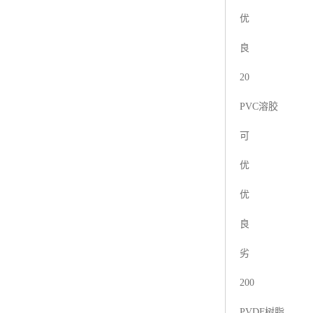
优
良
20
PVC溶胶
可
优
优
良
劣
200
PVDF树脂