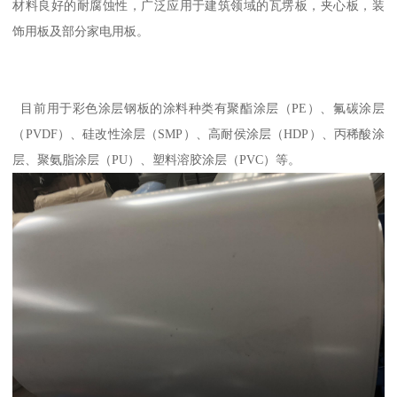
材料良好的耐腐蚀性，广泛应用于建筑领域的瓦塄板，夹心板，装
饰用板及部分家电用板。
目前用于彩色涂层钢板的涂料种类有聚酯涂层（PE）、氟碳涂层
（PVDF）、硅改性涂层（SMP）、高耐侯涂层（HDP）、丙稀酸涂
层、聚氨脂涂层（PU）、塑料溶胶涂层（PVC）等。