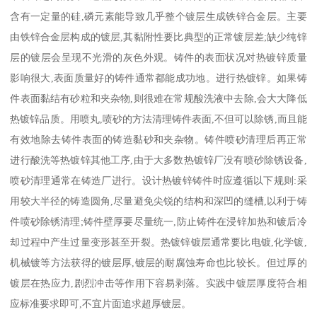
含有一定量的硅,磷元素能导致几乎整个镀层生成铁锌合金层。主要
由铁锌合金层构成的镀层,其黏附性要比典型的正常镀层差;缺少纯锌
层的镀层会呈现不光滑的灰色外观。铸件的表面状况对热镀锌质量
影响很大,表面质量好的铸件通常都能成功地。进行热镀锌。如果铸
件表面黏结有砂粒和夹杂物,则很难在常规酸洗液中去除,会大大降低
热镀锌品质。用喷丸,喷砂的方法清理铸件表面,不但可以除锈,而且能
有效地除去铸件表面的铸造黏砂和夹杂物。铸件喷砂清理后再正常
进行酸洗等热镀锌其他工序,由于大多数热镀锌厂没有喷砂除锈设备,
喷砂清理通常在铸造厂进行。设计热镀锌铸件时应遵循以下规则:采
用较大半径的铸造圆角,尽量避免尖锐的结构和深凹的缝槽,以利于铸
件喷砂除锈清理;铸件壁厚要尽量统一,防止铸件在浸锌加热和镀后冷
却过程中产生过量变形甚至开裂。热镀锌镀层通常要比电镀,化学镀,
机械镀等方法获得的镀层厚,镀层的耐腐蚀寿命也比较长。但过厚的
镀层在热应力,剧烈冲击等作用下容易剥落。实践中镀层厚度符合相
应标准要求即可,不宜片面追求超厚镀层。