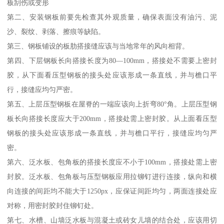
板刮伤或变形
第二、安装钢板前要先检查其外观质量，确保表面没有油污、泥
沙、裂纹、剥落、擦痕等缺陷。
第三、钢板铺设的板肋搭接缝应该与当地常年的风向相背。
第四、下层钢板长向搭接长度为80—100mm，搭接处不需要上密封
胶，从下面看压型钢板的接头处应该形成一条直线，并与檐口平
行，接缝应均匀严密。
第五、上层压型钢板在屋脊的一端应该向上折弯80°角。上层压型钢
板长向搭接长度应大于200mm，搭接处需上密封胶。从上面看压型
钢板的接头处应该形成一条直线，并与檐口平行，接缝应均匀严
密。
第六、泛水板、包角板的搭接长度应不小于100mm，搭接处需上密
封胶。泛水板、包角板与压型钢板应用拉铆钉进行连接，纵向和横
向连接的间距均不能大于1250px，应保证间距均匀，两面连接处应
对称，用密封胶封住铆钉处。
第七、水槽、山墙泛水板与混凝土或砖女儿墙的结合处，应该用切