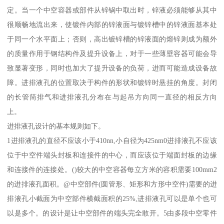
定。当一个中空容器或部件从锌锅中取出时，锌液必须能够从其中
很顺畅地流出来，使镀件内部的锌液面与镀锌槽中的锌液面基本处
于同一个水平面上；否则，高出镀锌槽的锌液面的熔锌则成为额外
的质量作用于钢结构件及提升设备上，对于一些薄壁容器可能会导
致显著变形，同时也加大了提升设备的负荷，进而可能造成设备故
障。进排液孔的位置取决于构件的形状和镀锌时悬挂的角度。封闭
的长管筒排气和进排液孔分布在与起吊方向同一直径的相反方向
上。
进排液孔设计的基本规则如下。
1进排液孔的直径不应该小于410nn,小自径为425nm0进排液孔不应该
位于中空件端头封板和连接件的中心，而应该位于端面封板的边缘
和连接件的连接处。()较大的中空容器每立方米的容积需要100mm2
的进排液孔面积。@中空部件(圆管形、矩形和方形中空件)需要的进
排液孔小截面为中空部件横截面积的25%,进排液孔可以是单个也可
以是多个。的设计是让中空部件的端头完全敢开。5由多段中空零件