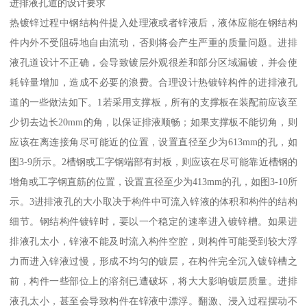
进排液孔道的设计要求
热镀锌过程中钢结构件提入处理液或者锌液后，液体应能在钢结构
件内外不受阻碍地自由流动，否则将会产生严重的质量问题。进排
液孔道设计不正确，会导致镀层外观很差和部分区域漏镀，并会使
耗锌量增加，造成不必要的浪费。合理设计热镀锌构件的进排液孔
道的一些做法如下。1若采用支撑板，所有的支撑板在装配前应该至
少切去边长20mm的角，以保证排液顺畅；如果支撑板不能切角，则
应该在离连接角尽可能近的位置，设置直径至少为613mm的孔，如
图3-9所示。2槽钢或工字钢端部有封板，则应该在尽可能靠近槽钢的
增角或工字钢直筋的位置，设置直径至少为413mm的孔，如图3-10所
示。3进排液孔的大小取决于构件中可流入锌液的体积和构件的结构
细节。钢结构件镀锌时，要以一个稳定的速率进入镀锌槽。如果进
排液孔太小，锌液不能及时流入构件空腔，则构件可能受到较大浮
力而进入锌液过慢，形成不均匀的镀层，在构件完全沉入镀锌槽之
前，构件一些部位上的溶剂已遭破坏，将大大影响镀层质量。进排
液孔太小，甚至会导致构件在锌液中漂浮。翻激、浸入过程摆动不