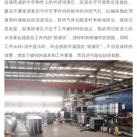
连接而成的中空构件上的外进排液孔，应设在尽可能靠近连接处。
建议尽量使用直径与中空零件内径相等的内排气孔，以确保预处理
液和锌液能自由流进流出，腔内气体也能及时有效地排出。值得注
意的是，如果排液孔不位于工件镀锌时的低点，预处理过程进入的
水溶液会残留在工件内的“留液区”，浸锌时则有爆炸的危险；同时，
工件从锌1浴中提出时，锌会残留并凝固在“留液区”，不但造成锌的
浪费，增加了镀锌的成本和工件重量，而且还可能会妨碍装配。