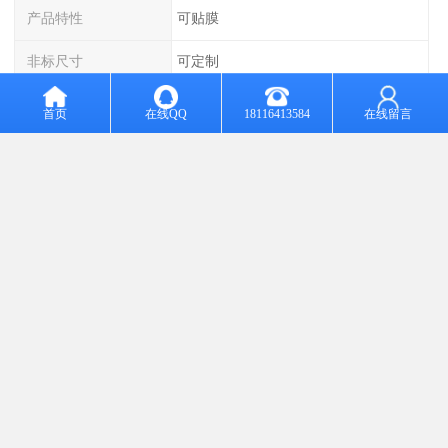
产品特性
可贴膜
非标尺寸
可定制
可售卖地
全国
首页
在线QQ
18116413584
在线留言
生产方式
两涂两烘
运输
自提代运均可
经营方式
自营
冷屋顶涂层
冷屋顶涂层是指具有高日射反射率的屋顶，通过在普通屋顶表面涂
上浅色的、高反射率的弹性涂料，提高屋顶的日射反射率，减少太
阳热量的吸收，从而5到减少空调冷负荷、节约空调能耗的目的。