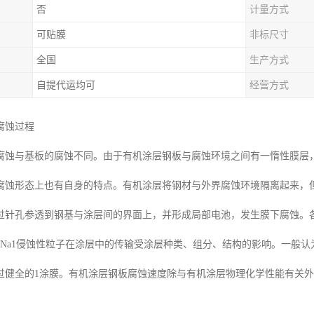
否
计量方式
可贴膜
非标尺寸
全国
生产方式
自提代运均可
经营方式
腐蚀过程
腐蚀与基板的腐蚀不同。由于有机涂层钢板与腐蚀环境之间有一惰性膜层
腐蚀形态上也有自身的特点。有机涂层将钢材与外界腐蚀环境隔离起来，
过针孔参透到钢基与涂层间的界面上，并形成局部电池，发生膜下腐蚀。
DCI-DNa1侵蚀性粒子在涂层中的传输受涂层种类、组分、结构的影响。
过健全的1涂膜。有机涂层钢板腐蚀速度除与有机涂层物理化学性能有关