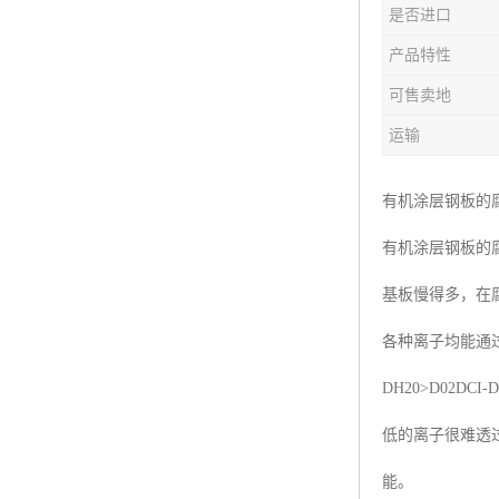
是否进口
产品特性
可售卖地
运输
有机涂层钢板的
有机涂层钢板的
基板慢得多，在
各种离子均能通
DH20>D02
低的离子很难透
能。