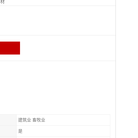
钢材
建筑业 畜牧业
是