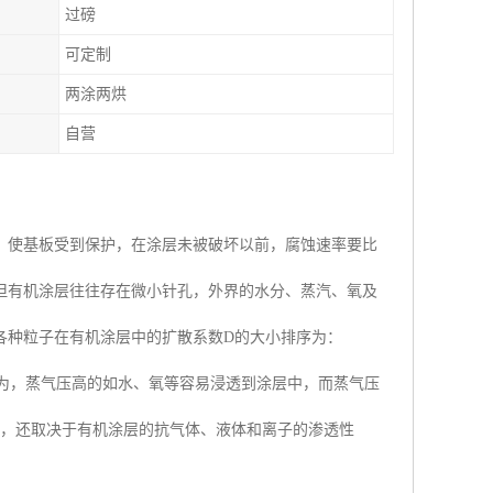
过磅
可定制
两涂两烘
自营
，使基板受到保护，在涂层未被破坏以前，腐蚀速率要比
但有机涂层往往存在微小针孔，外界的水分、蒸汽、氧及
各种粒子在有机涂层中的扩散系数D的大小排序为：
一般认为，蒸气压高的如水、氧等容易浸透到涂层中，而蒸气压
外，还取决于有机涂层的抗气体、液体和离子的渗透性