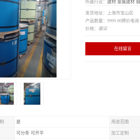
所属行业：
建材
金属建材
发货地址：上海市宝山区
产品数量：9999.00牌价电询
价格：
面议
在线留言
制
是
用途范围
可分条 可开平
加工定制