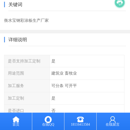
关键词
衡水宝钢彩涂板生产厂家
详细说明
是否支持加工定制
是
用途范围
建筑业 畜牧业
加工服务
可分条 可开平
加工定制
是
是否进口
否
计量方式
过磅
首页
在线QQ
18116413584
在线留言