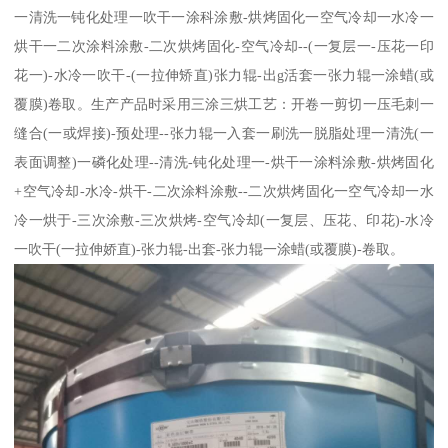
一清洗一钝化处理一吹干一涂科涂敷-烘烤固化一空气冷却一水冷一
烘干一二次涂料涂敷-二次烘烤固化-空气冷却--(一复层一-压花一印
花一)-水冷一吹干-(一拉伸矫直)张力辊-出g活套一张力辊一涂蜡(或
覆膜)卷取。生产产品时采用三涂三烘工艺：开卷一剪切一压毛刺一
缝合(一或焊接)-预处理--张力辊一入套一刷洗一脱脂处理一清洗(一
表面调整)一磷化处理--清洗-钝化处理一-烘干一涂料涂敷-烘烤固化
+空气冷却-水冷-烘干-二次涂料涂敷--二次烘烤固化一空气冷却一水
冷一烘于-三次涂敷-三次烘烤-空气冷却(一复层、压花、印花)-水冷
一吹干(一拉伸娇直)-张力辊-出套-张力辊一涂蜡(或覆膜)-卷取。