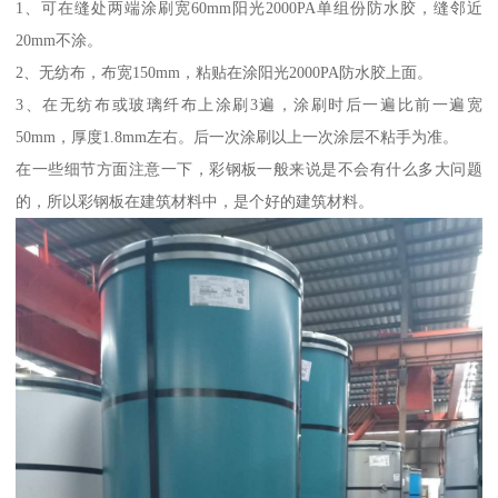
1、可在缝处两端涂刷宽60mm阳光2000PA单组份防水胶，缝邻近
20mm不涂。
2、无纺布，布宽150mm，粘贴在涂阳光2000PA防水胶上面。
3、在无纺布或玻璃纤布上涂刷3遍，涂刷时后一遍比前一遍宽
50mm，厚度1.8mm左右。后一次涂刷以上一次涂层不粘手为准。
在一些细节方面注意一下，彩钢板一般来说是不会有什么多大问题
的，所以彩钢板在建筑材料中，是个好的建筑材料。