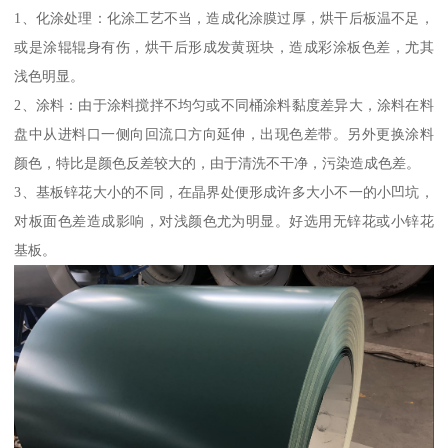
1、化涂处理：化涂工艺不当，造成化涂膜过厚，烘干后板温不足，
或是涂辊辊身有伤，烘干后形成发黄斑块，造成彩涂板色差，尤其
浅色明显。
2、涂料：由于涂料搅拌不均匀或不同桶涂料黏度差异大，涂料在料
盘中从进料口一侧向回流口方向延伸，出现色差带。另外更换涂料
颜色，特比是颜色反差较大的，由于清洗不干净，污染造成色差。
3、基板锌花大小的不同，在晶界处便形成许多大小不一的小凹坑，
对板面色差造成影响，对浅颜色尤为明显。好选用无锌花或小锌花
基板。