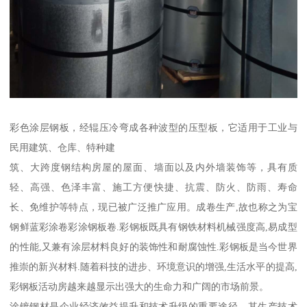
彩色涂层钢板，经辊压冷弯成各种波型的压型板，它适用于工业与
民用建筑、仓库、特种建
筑、大跨度钢结构房屋的屋面、墙面以及内外墙装饰等，具有质
轻、高强、色泽丰富、施工方便快捷、抗震、防火、防雨、寿命
长、免维护等特点，现已被广泛推广应用。成卷生产,故也称之为宝
钢鲜蓝彩涂卷彩涂钢板卷.彩钢板既具有钢铁材料机械强度高,易成型
的性能,又兼有涂层材料良好的装饰性和耐腐蚀性.彩钢板是当今世界
推崇的新兴材料.随着科技的进步、环境意识的增强,生活水平的提高,
彩钢板活动房越来越显示出强大的生命力和广阔的市场前景。
涂镀钢材是企业经济效益提升和技术升级的重要途径，其生产技术