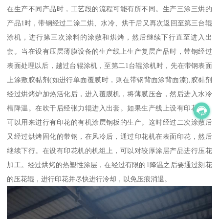
在生产不同产品时，工艺段的流程可能有所不同。生产三涂三烘的
产品1时，带钢经过二涂二烘、水冷、烘干后又再次返回至第三台辊
涂机，进行第三次涂料的涂敷和烘烤，然后继续下行直至进入出
套。当在设有压层薄膜设备的生产线上生产复层产品时，带钢经过
表面处理以后，越过台辊涂机，至第二1台辊涂机时，先在带钢表面
上涂敷胶黏剂(如进行单面覆膜时，则在带钢背面涂背面漆),胶黏剂
经过烘烤炉加热活化后，进入覆膜机，将薄膜压合，然后进入水冷
槽降温。在吹干后经张力辊进入出套。如果生产线上设有印花机，
可以用来进行有印花的有机涂层钢板的生产。这时经过二次涂敷后
又经过烘烤固化的带钢，在风冷后，通过印花机在表面印花，然后
继续下行。在设有印花机的机组上，可以对较厚涂层产品进行压花
加工。经过烘烤的热塑性涂层，在经过有限的1降温之后要通过刻花
的压花辊，进行印花并尽快进行冷却，以免压痕消退。