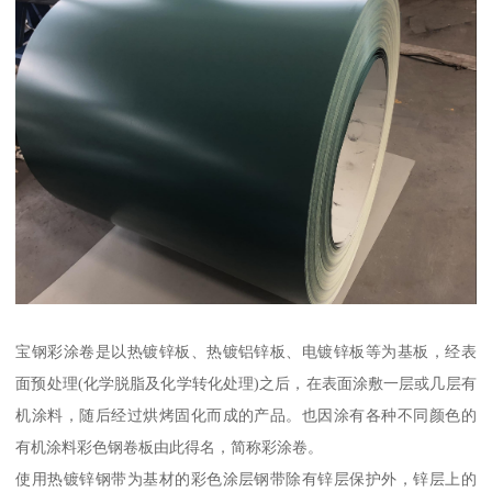
宝钢彩涂卷是以热镀锌板、热镀铝锌板、电镀锌板等为基板，经表
面预处理(化学脱脂及化学转化处理)之后，在表面涂敷一层或几层有
机涂料，随后经过烘烤固化而成的产品。也因涂有各种不同颜色的
有机涂料彩色钢卷板由此得名，简称彩涂卷。
使用热镀锌钢带为基材的彩色涂层钢带除有锌层保护外，锌层上的