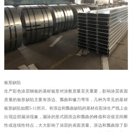
板形缺陷
生产彩色涂层钢板的基材板形对涂敷质量至关重要，影响涂层表面
质量的板形缺陷主要有浪边、瓢曲和镰刀弯等，几种为常见的基材
板形缺陷如图5-11所示。有浪边和瓢曲缺陷的基材在彩涂生产线上会
出现边部漏涂现象，漏涂的形式因浪边和瓢曲的峰值和谷值呈间断
性或连续性特点，大大影响了涂层的表面质量。浪边和瓢曲除了影