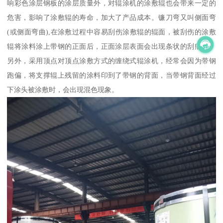
响彩色涂层钢板的涂层质量外，对辊涂机的涂敷辊也会带来一定的
危害，影响了涂敷辊的寿命，加大了产品成本。镰刀弯又叫侧面弯
(或侧面弯曲),在涂敷过程中容易刮伤涂敷辊的辊面，被刮伤的涂敷
辊将涂料涂上带钢的正面后，正面涂层表面会出现条状的刮痕纹。
另外，采用顶点对顶点涂敷方式的缠绕式辊涂机，经常会因为带钢
跑偏，将支撑辊上残留的涂料印到了带钢的背面，当带钢背面经过
下涂头被涂敷时，会出现混色现象。