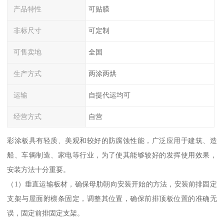
产品特性
可贴膜
非标尺寸
可定制
可售卖地
全国
生产方式
两涂两烘
运输
自提代运均可
经营方式
自营
彩涂板具有轻质、美观和较好的防腐蚀性能，广泛应用于建筑、造
船、车辆制造、家电等行业，为了使其能够较好的发挥使用效果，
安装方法十分重要。
（1）垂直运输板材，确保母肋朝向安装开始的方法，安装前排固定
支架与屋面附檩条固定，调整其位置，确保前排顶板位置的准确无
误，固定前排固定支架。