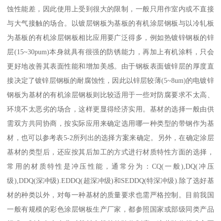
蚀性能差，因此使用上受到很大的限制，一般只用作室内或不直接
与大气接触的场合。以镀层钢板为基板的有机涂层钢板与以冷轧板
为基板的有机涂层钢板相比应用要广泛得多，例如热镀锌钢板的锌
层(15~30pum)本身就具有很强的防锈能力，再加上有机涂料，只会
更好地改善其表面性能和增加美感。由于钢板表面镀锌层的厚度直
接决定了镀锌层钢板的耐腐蚀性，因此以锌层较薄(5~8um)的电镀锌
钢板为基材的有机涂层钢板则比较适用于一些对防腐要求不太高、
环境不太恶劣的场合，这样更显得经济实用。基材的选择一般由供
需双方共同协商，按实际应用来确定选用哪一种类型的带钢作为基
材，也可以参考表5-2所列出的选择方案来确定。另外，在确定涂层
基材的类型后，还应按其后加工的方式进行材质特性方面的选择，
常用的材质特性是冲压性能，通常分为：CQ(一般),DQ(冲压
级),DDQ(深冲级).EDDQ(超深冲级)和SEDDQ(特深冲级).除了选好基
材的种类以外，对每一种基材的质量要求也需严格控制。目前我国
一般有规模的彩色涂层钢板生产厂家，都参照国家或部级同类产品