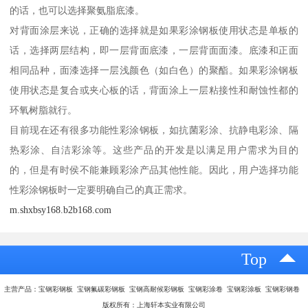
的话，也可以选择聚氨脂底漆。
对背面涂层来说，正确的选择就是如果彩涂钢板使用状态是单板的
话，选择两层结构，即一层背面底漆，一层背面面漆。底漆和正面
相同品种，面漆选择一层浅颜色（如白色）的聚酯。如果彩涂钢板
使用状态是复合或夹心板的话，背面涂上一层粘接性和耐蚀性都的
环氧树脂就行。
目前现在还有很多功能性彩涂钢板，如抗菌彩涂、抗静电彩涂、隔
热彩涂、自洁彩涂等。这些产品的开发是以满足用户需求为目的
的，但是有时侯不能兼顾彩涂产品其他性能。因此，用户选择功能
性彩涂钢板时一定要明确自己的真正需求。
m.shxbsy168.b2b168.com
Top
主营产品：宝钢彩钢板 宝钢氟碳彩钢板 宝钢高耐候彩钢板 宝钢彩涂卷 宝钢彩涂板 宝钢彩钢卷
版权所有：上海轩本实业有限公司