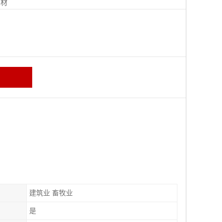
钢材
建筑业 畜牧业
是