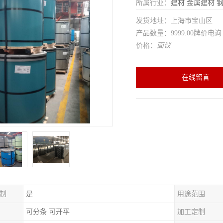
所属行业：
建材
金属建材
发货地址：上海市宝山区
产品数量：9999.00牌价电询
价格：
面议
在线留言
制
是
用途范围
可分条 可开平
加工定制