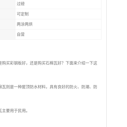
过磅
可定制
两涂两烘
自营
是购买彩钢板好，还是购买石棉瓦好？下面来介绍一下这
棉瓦则是一种屋顶防水材料，具有良好的防火、防潮、防
瓦主要用于民用。