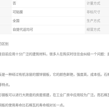
否
计量方式
可贴膜
非标尺寸
全国
生产方式
自提代运均可
经营方式
的区别
是目前应用十分广泛的建筑材料，很多人在购买时往往会纠结一个问题：
板是一种经过有机涂层的镀锌钢板，它的颜色鲜艳，强度高，成本低。石
等特点。
彩钢板可以进行大跨度的房屋搭建，在工业厂房中应用较为广泛。而石棉
钢板的使用寿命比石棉瓦的寿命相对长一点。