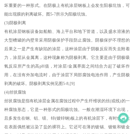
坏重要的一种形式。在阴极上有机涂层钢板上会发生阳极坑蚀，可
能出现膜的剥离破坏。图5-7所示为阳极坑蚀。
(3)阴极剥离
有机涂层钢板设备如船舶、海上平台和地下管道，以及盛水溶液的
大型槽罐的内壁常采用阴极保护手段防止腐蚀。阴极保护不理想的
后果之一是产生有缺陷的涂层，这种涂层由于阴极反应而失去附着
力，涂层从金属离，这种现象称为阴极剥离。它主要是由于阴极吸
氧反应所产生的高pH值，对涂层/金属界面之间结合力起了破坏作
用，在没有外加电流时，由于涂层下局部腐蚀电池作用，产生阴极
剥离的破坏。阴极剥离实例见图5-8,[9]
(4)丝状腐蚀
丝状腐蚀是指有机涂层金属在腐蚀过程中产生纤维状的丝(或线)的一
种腐蚀形态，它是一种形式的阳极坑蚀。一般在潮湿环境下出现，
且多发生在钢、铝、镁、锌(镀锌钢)板上的有机涂层下，有时也发生
在表面偶然被沾染了盐的裸羽上。它还可在薄的镀锡、镀银和镀金