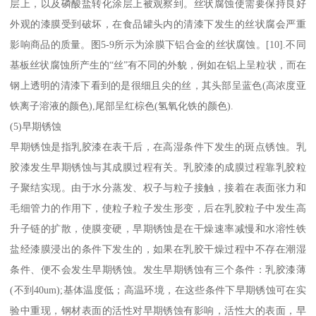
层上，以及磷酸盐转化涂层上被观察到。丝状腐蚀使需要保持良好
外观的漆膜受到破坏，在食品罐头内的清漆下发生的丝状腐会严重
影响商品的质量。图5-9所示为涂膜下铝合金的丝状腐蚀。[10].不同
基板丝状腐蚀所产生的“丝”有不同的外貌，例如在铝上呈粒状，而在
钢上透明的清漆下看到的是很细且尖的丝，其头部呈蓝色(高浓度亚
铁离子溶液的颜色),尾部呈红棕色(氢氧化铁的颜色).
(5)早期锈蚀
早期锈蚀是指乳胶漆在表干后，在高湿条件下发生的斑点锈蚀。乳
胶漆发生早期锈蚀与其成膜过程有关。乳胶漆的成膜过程靠乳胶粒
子聚结实现。由于水分蒸发、权子与粒子接触，接着在表面张力和
毛细管力的作用下，使粒子粒子发生形变，后在乳胶粒子中发生高
升子链的扩散，使膜变硬，早期锈蚀是在干燥速率减慢和水溶性铁
盐经漆膜浸出的条件下发生的，如果在乳胶干燥过程中不存在潮湿
条件、便不会发生早期锈蚀。发生早期锈蚀有三个条件：乳胶漆薄
(不到40um);基体温度低；高温环境，在这些条件下早期锈蚀可在实
验中重现，钢材表面的活性对早期锈蚀有影响，活性大的表面，早