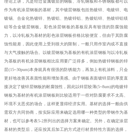
理论上讲，凡是经过金属镀层的钢板、冷轧钢板和不锈钢板都可以
作为有机涂层钢板的基材，其中镀层钢板包括热镀锌、电镀锌、电
镀锡、合金化热镀锌、热镀铝、热镀锌铝、热镀铝锌、热镀锌铝镁
硅等合金镀层钢板。彩色涂层钢板的基板应具有较强的防腐蚀能
力，以冷轧板为基材的彩色涂层钢板价格比较便宜，但由于其防腐
蚀性能差，因此使用上受到很大的限制，一般只用作室内或不直接
与大气接触的场合。以镀层钢板为基板的有机涂层钢板与以冷轧板
为基板的有机涂层钢板相比应用要广泛得多，例如热镀锌钢板的锌
层(15~30pum)本身就具有很强的防锈能力，再加上有机涂料，只会
更好地改善其表面性能和增加美感。由于钢板表面镀锌层的厚度直
接决定了镀锌层钢板的耐腐蚀性，因此以锌层较薄(5~8um)的电镀锌
钢板为基材的有机涂层钢板则比较适用于一些对防腐要求不太高、
环境不太恶劣的场合，这样更显得经济实用。基材的选择一般由供
需双方共同协商，按实际应用来确定选用哪一种类型的带钢作为基
材，也可以参考表5-2所列出的选择方案来确定。另外，在确定涂层
基材的类型后，还应按其后加工的方式进行材质特性方面的选择，