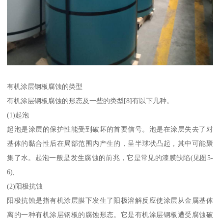
有机涂层钢板腐蚀的类型
有机涂层钢板腐蚀的形态及一些的类型[8]有以下几种。
(1)起泡
起泡是涂层的保护性能受到破坏的首要信号。泡是在涂层失去了对
基体的黏合性后在局部范围内产生的，呈半球状凸起，其中可能聚
集了水。起泡一般是发生腐蚀的前兆，它是常见的漆膜缺陷(见图5-
6),
(2)阳极抗蚀
阳极抗蚀是指有机涂层膜下发生了阳极溶解反应使涂层从金属基体
离的一种有机涂层钢板的腐蚀形态。它是有机涂层钢板遭受腐蚀破