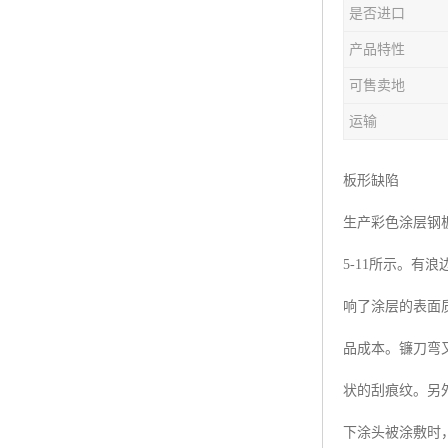
是否进口
产品特性
可售卖地
运输
板形缺陷
生产彩色涂层钢
5-11所示。
响了涂层的表面
品成本。镰刀弯
状的刮痕纹。另
下涂头被涂敷时