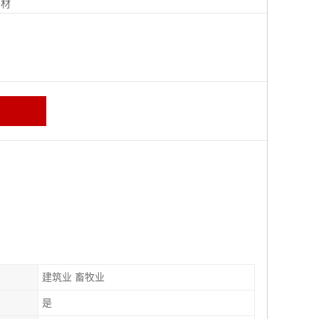
钢材
建筑业 畜牧业
是