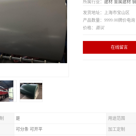
所属行业：
建材
金属建材
发货地址：上海市宝山区
产品数量：9999.00牌价电询
价格：
面议
在线留言
制
是
用途范围
可分条 可开平
加工定制