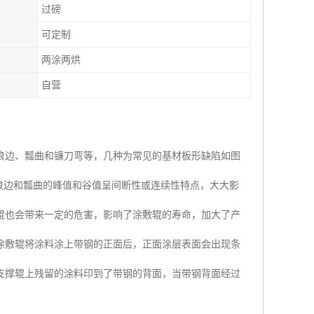
过磅
可定制
两涂两烘
自营
浪边、瓢曲和镰刀弯等，几种为常见的基材板形缺陷如图
因浪边和瓢曲的峰值和谷值呈间断性或连续性特点，大大影
辊也会带来一定的危害，影响了涂敷辊的寿命，加大了产
的涂敷辊将涂料涂上带钢的正面后，正面涂层表面会出现条
支撑辊上残留的涂料印到了带钢的背面，当带钢背面经过