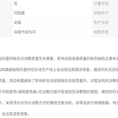
否
计量方式
可贴膜
非标尺寸
全国
生产方式
自提代运均可
经营方式
板的基材板形对涂敷质量至关重要，影响涂层表面质量的板形缺陷主要有
有浪边和瓢曲缺陷的基材在彩涂生产线上会出现边部漏涂现象，漏涂的形式
质量。浪边和瓢曲除了影响彩色涂层钢板的涂层质量外，对辊涂机的涂敷
又叫侧面弯(或侧面弯曲),在涂敷过程中容易刮伤涂敷辊的辊面，被刮伤
外，采用顶点对顶点涂敷方式的缠绕式辊涂机，经常会因为带钢跑偏，将
，会出现混色现象。