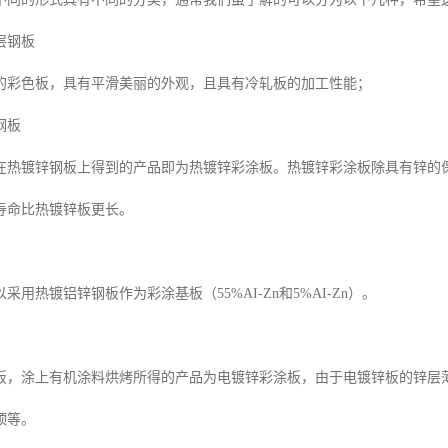
层钢板
的彩色板，具有平滑美丽的外观，且具有冷轧板的加工性能；
钢板
在热镀锌钢板上得到的产品即为热镀锌彩涂板。热镀锌彩涂板除具有锌的
寿命比热镀锌板更长。
采用热镀铝锌钢板作为彩涂基板（55%AI-Zn和5%AI-Zn）。
，涂上有机涂料烘烤所得的产品为电镀锌彩涂板，由于电镀锌板的锌层薄，通
顶等。