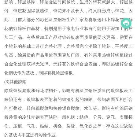
影响，锌层越厚，锌层凝固时间越长，生成的锌花就越大，锌层越
薄，锌层凝固得就越快，锌花来不及长大，终只能形成小锌花。因
此，目前大部分的彩色涂层钢板生产厂家都喜欢选用小锌花或无锌
花的镀锌板作基材，特别是用于家电行业和有可能用于深加工的后
加工产品。有些后加工产品对镀锌板表面质量的要求更高，需要在
小锌花的基础上进行光整处理，光整后完全消除了锌花，平整度非
常高，涂层后的产品用途范围更加广阔。有的采用热镀锌钢板经过
合金化处理获得无光泽、无锌花的铁锌合金表面，即以热镀锌合金
化钢板作为基板，制得有机涂层钢板。
(3)其他缺陷
除镀锌板漏镀和锌花结构外，影响有机涂层钢板质量的镀锌板表面
缺陷还有：镀锌板表面附着的锌渣引起的缺陷、带钢表面互相折合
的折叠纹、转向辊裂纹和拉伸矫直裂纹、水印等。影响有机涂层钢
板质量的冷轧带钢表面缺陷一般包括：结疤、分层、穿孔、表面损
伤、压痕、气孔、黏结、折叠、裂缝、氧化铁皮等，存在这些缺陷
的基板均不宜进行彩涂作业。