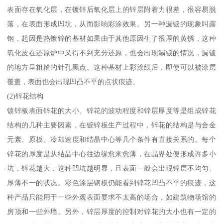
表面存在氧化层，在镀锌后氧化层上的锌层附着力很差，很容易脱
落，在表面形成凹坑，从而影响彩涂效果。另一种漏镀的现象叫露
钢，起因是热镀锌的基材如果由于其他原因生了很厚的黄锈，这种
氧化皮在还原炉中又得不到充分还原，也会出现漏镀的情况，漏镀
的地方呈粗糙的针孔黑点。这种基材上彩涂线后，即使可以被涂层
覆盖，表面也会出现凹凸不平的点状痕迹。
(2)锌花结构
镀锌板表面锌花的大小、锌花的波动程度和锌层厚度等是组成锌花
结构的几种主要因素，在镀锌板生产过程中，锌花的结构是与合金
元素、原板、冷却速度和结晶中心等几个条件有直接关系的。每个
锌花的厚度是从结晶中心往边缘愈来愈薄，在晶界处便形成许多小
坑，锌花越大，这种凹坑越明显，且表面一般会出现锌层不均匀、
厚薄不一的状况。彩色涂层钢板仍能看到锌花凹凸不平的痕迹，这
种产品只能用于一些外观表面要求不太高的场合，如建筑物场馆的
房顶和一些外墙。另外，锌层厚度的控制对锌花的大小也有一定的