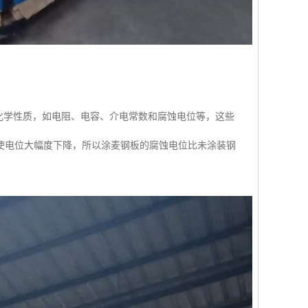
电化学性质，如电阻、电容、介电常数和腐蚀电位等，这些
使电位大幅度下降，所以涂麦钢板的腐蚀电位比未涂装钢