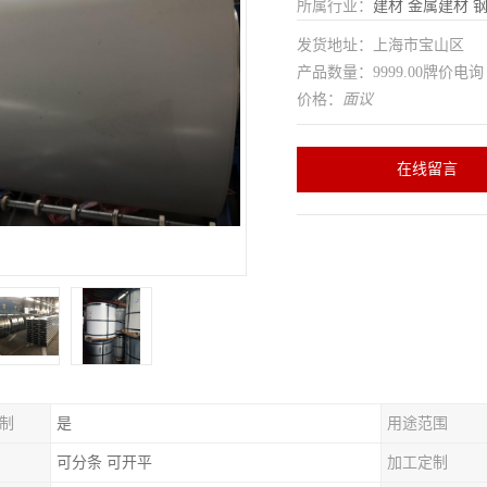
所属行业：
建材
金属建材
发货地址：上海市宝山区
产品数量：9999.00牌价电询
价格：
面议
在线留言
制
是
用途范围
可分条 可开平
加工定制