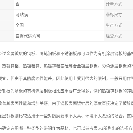
否
计量方式
可贴膜
非标尺寸
全国
生产方式
自提代运均可
经营方式
经过金属镀层的钢板、冷轧钢板和不锈钢板都可以作为有机涂层钢板的基
、热镀锌铝、热镀铝锌、热镀锌铝镁硅等合金镀层钢板。彩色涂层钢板的
便宜，但由于其防腐蚀性能差，因此使用上受到很大的限制，一般只用作
轧板为基板的有机涂层钢板相比应用要广泛得多，例如热镀锌钢板的锌层(1
改善其表面性能和增加美感。由于钢板表面镀锌层的厚度直接决定了镀锌层钢
涂层钢板则比较适用于一些对防腐要求不太高、环境不太恶劣的场合，这
来确定选用哪一种类型的带钢作为基材，也可以参考表5-2所列出的选择