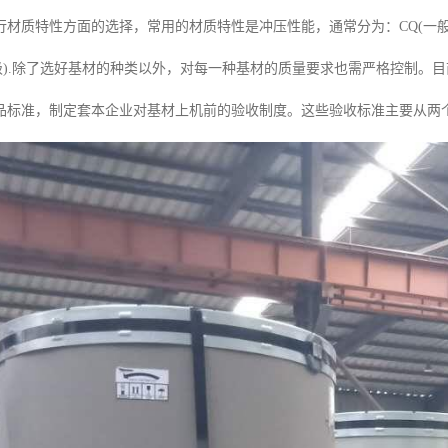
材质特性方面的选择，常用的材质特性是冲压性能，通常分为：CQ(一般),DQ(
深冲级).除了选好基材的种类以外，对每一种基材的质量要求也需严格控制
品标准，制定套本企业对基材上机前的验收制度。这些验收标准主要从两