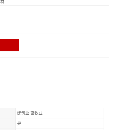
钢材
建筑业 畜牧业
是