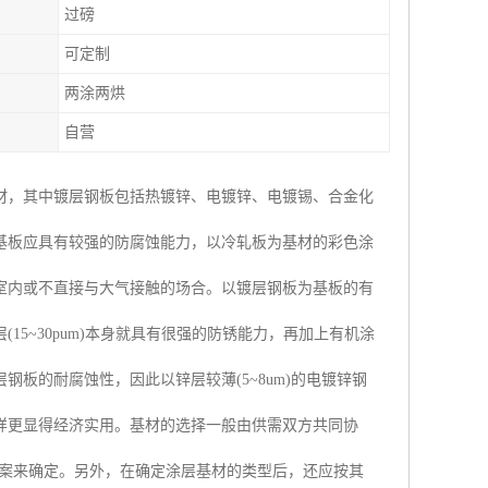
过磅
可定制
两涂两烘
自营
材，其中镀层钢板包括热镀锌、电镀锌、电镀锡、合金化
基板应具有较强的防腐蚀能力，以冷轧板为基材的彩色涂
室内或不直接与大气接触的场合。以镀层钢板为基板的有
5~30pum)本身就具有很强的防锈能力，再加上有机涂
板的耐腐蚀性，因此以锌层较薄(5~8um)的电镀锌钢
样更显得经济实用。基材的选择一般由供需双方共同协
方案来确定。另外，在确定涂层基材的类型后，还应按其